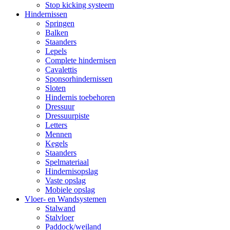
Stop kicking systeem
Hindernissen
Springen
Balken
Staanders
Lepels
Complete hindernisen
Cavalettis
Sponsorhindernissen
Sloten
Hindernis toebehoren
Dressuur
Dressuurpiste
Letters
Mennen
Kegels
Staanders
Spelmateriaal
Hindernisopslag
Vaste opslag
Mobiele opslag
Vloer- en Wandsystemen
Stalwand
Stalvloer
Paddock/weiland