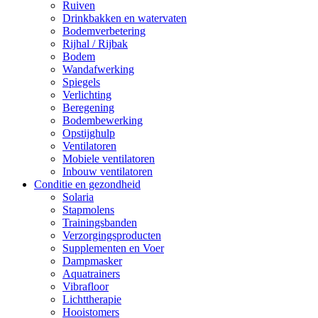
Ruiven
Drinkbakken en watervaten
Bodemverbetering
Rijhal / Rijbak
Bodem
Wandafwerking
Spiegels
Verlichting
Beregening
Bodembewerking
Opstijghulp
Ventilatoren
Mobiele ventilatoren
Inbouw ventilatoren
Conditie en gezondheid
Solaria
Stapmolens
Trainingsbanden
Verzorgingsproducten
Supplementen en Voer
Dampmasker
Aquatrainers
Vibrafloor
Lichttherapie
Hooistomers