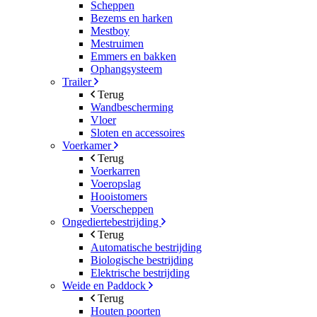
Scheppen
Bezems en harken
Mestboy
Mestruimen
Emmers en bakken
Ophangsysteem
Trailer
Terug
Wandbescherming
Vloer
Sloten en accessoires
Voerkamer
Terug
Voerkarren
Voeropslag
Hooistomers
Voerscheppen
Ongediertebestrijding
Terug
Automatische bestrijding
Biologische bestrijding
Elektrische bestrijding
Weide en Paddock
Terug
Houten poorten