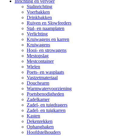
Inrichting en vervoer
Stalinrichting
Voerbakken
Drinkbakken
Ruiven en Slowfeeders
Stal- en naamplaten
Verlichting
Kruiwagens en karren
Kruiwagens
Hooi- en strowagens
Mestopslag
Mestcontainer
Wielen
Poets- en wasplaats
Vastzetmateriaal
Douchearm
Warmwatervoorziening
Poetsbenodigheden
Zadelkamer
Zadel- en tuigdragers
Zadel- en tuigkarren
Kasten
Dekenrekken
Ophanghaken
Hoofdstelhouders