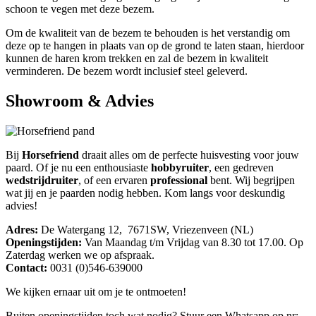
schoon te vegen met deze bezem.
Om de kwaliteit van de bezem te behouden is het verstandig om
deze op te hangen in plaats van op de grond te laten staan, hierdoor
kunnen de haren krom trekken en zal de bezem in kwaliteit
verminderen. De bezem wordt inclusief steel geleverd.
Showroom & Advies
Bij
Horsefriend
draait alles om de perfecte huisvesting voor jouw
paard. Of je nu een enthousiaste
hobbyruiter
, een gedreven
wedstrijdruiter
, of een ervaren
professional
bent. Wij begrijpen
wat jij en je paarden nodig hebben. Kom langs voor deskundig
advies!
Adres:
De Watergang 12, 7671SW, Vriezenveen (NL)
Openingstijden:
Van Maandag t/m Vrijdag van 8.30 tot 17.00. Op
Zaterdag werken we op afspraak.
Contact:
0031 (0)546-639000
We kijken ernaar uit om je te ontmoeten!
Buiten openingstijden toch wat nodig? Stuur een Whatsapp op nr: