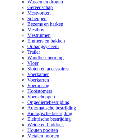
Wassen en drogen
Gereedschap
Mestvorken
Scheppen
Bezems en harken
Mestboy
Mestruimen
Emmers en bakken
Ophangsysteem
Trailer
Wandbescherming
Vloer
Sloten en accessoires
Voerkamer
Voerkarren
Voeropslag
Hooistomers
Voerscheppen
Ongediertebestrijding
Automatische bestrijding
Biologische bestrijding
Elektrische bestrijding
Weide en Paddock
Houten poorten
Metalen poorten