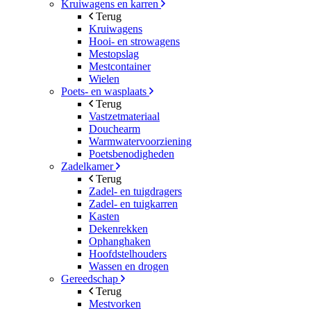
Kruiwagens en karren
Terug
Kruiwagens
Hooi- en strowagens
Mestopslag
Mestcontainer
Wielen
Poets- en wasplaats
Terug
Vastzetmateriaal
Douchearm
Warmwatervoorziening
Poetsbenodigheden
Zadelkamer
Terug
Zadel- en tuigdragers
Zadel- en tuigkarren
Kasten
Dekenrekken
Ophanghaken
Hoofdstelhouders
Wassen en drogen
Gereedschap
Terug
Mestvorken