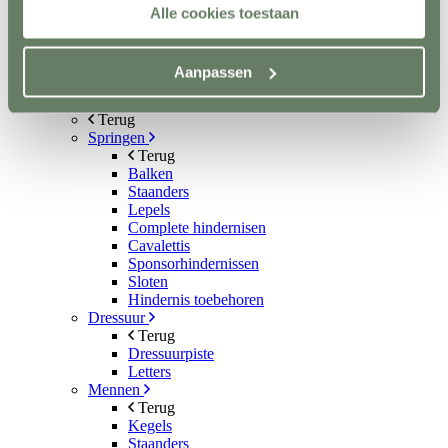
Aquatrainers
Alle cookies toestaan
Vibrafloor
Lichttherapie
Hooistomers
Aanpassen
Stop kicking systeem
Hindernissen
Terug
Springen
Terug
Balken
Staanders
Lepels
Complete hindernisen
Cavalettis
Sponsorhindernissen
Sloten
Hindernis toebehoren
Dressuur
Terug
Dressuurpiste
Letters
Mennen
Terug
Kegels
Staanders