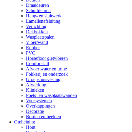
Draaideuren
Schuifdeuren
Hang- en sluitwerk
Lamellenafsluiting
Verlichting
Dekbokken
Wasplaatspalen
Vloer/wand
Rubber
PVC
Horsefloor gietvloeren
Comfortstall
Afvoer water en urine
Fokkerij en onderzoek
Groepshuisvesting
Afwerking
Klinieken
Poets- en wasplaatswanden
Voersystemen
Overkappingen
Decoratie
Borden en beelden
Omheining
Hout