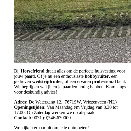
Bij
Horsefriend
draait alles om de perfecte huisvesting voor
jouw paard. Of je nu een enthousiaste
hobbyruiter
, een
gedreven
wedstrijdruiter
, of een ervaren
professional
bent.
Wij begrijpen wat jij en je paarden nodig hebben. Kom langs
voor deskundig advies!
Adres:
De Watergang 12, 7671SW, Vriezenveen (NL)
Openingstijden:
Van Maandag t/m Vrijdag van 8.30 tot
17.00. Op Zaterdag werken we op afspraak.
Contact:
0031 (0)546-639000
We kijken ernaar uit om je te ontmoeten!