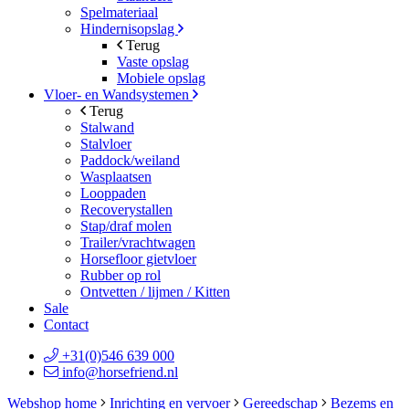
Spelmateriaal
Hindernisopslag
Terug
Vaste opslag
Mobiele opslag
Vloer- en Wandsystemen
Terug
Stalwand
Stalvloer
Paddock/weiland
Wasplaatsen
Looppaden
Recoverystallen
Stap/draf molen
Trailer/vrachtwagen
Horsefloor gietvloer
Rubber op rol
Ontvetten / lijmen / Kitten
Sale
Contact
+31(0)546 639 000
info@horsefriend.nl
Webshop home
Inrichting en vervoer
Gereedschap
Bezems en