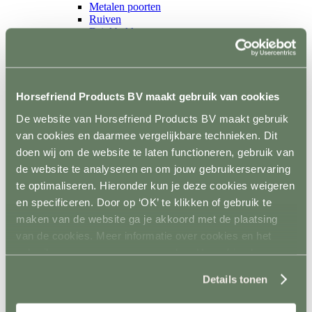
Metalen poorten
Ruiven
Drinkbakken en watervaten
Bodemverbetering
Rijhal / Rijbak
Terug
Bodem
Wandafwerking
Horsefriend Products BV maakt gebruik van cookies
Spiegels
De website van Horsefriend Products BV maakt gebruik
Verlichting
Beregening
van cookies en daarmee vergelijkbare technieken. Dit
Bodembewerking
doen wij om de website te laten functioneren, gebruik van
Opstijghulp
de website te analyseren en om jouw gebruikerservaring
Ventilatoren
Terug
te optimaliseren. Hieronder kun je deze cookies weigeren
Mobiele ventilatoren
en specificeren. Door op ‘OK’ te klikken of gebruik te
Inbouw ventilatoren
maken van de website ga je akkoord met de plaatsing
Conditie en gezondheid
Terug
van de cookies. Meer informatie over cookies en het
Solaria
gebruik van persoonsgegevens door Horsefriend
Stapmolens
Products BV vind je
hier
.
Trainingsbanden
Details tonen
Verzorgingsproducten
Supplementen en Voer
Dampmasker