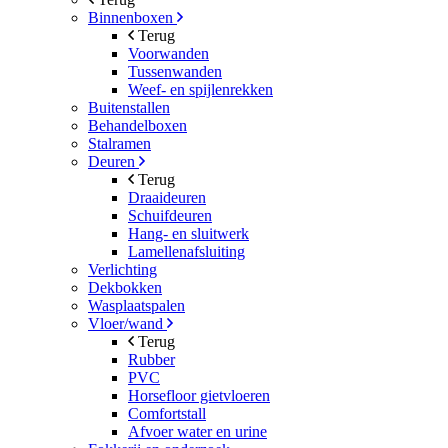
Binnenboxen
Terug
Voorwanden
Tussenwanden
Weef- en spijlenrekken
Buitenstallen
Behandelboxen
Stalramen
Deuren
Terug
Draaideuren
Schuifdeuren
Hang- en sluitwerk
Lamellenafsluiting
Verlichting
Dekbokken
Wasplaatspalen
Vloer/wand
Terug
Rubber
PVC
Horsefloor gietvloeren
Comfortstall
Afvoer water en urine