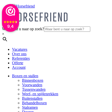
9,4
Waar bent u naar op zoek?
×
Vacatures
Over ons
Referenties
Offerte
Account
Boxen en stallen
Binnenboxen
Voorwanden
Tussenwanden
Weef- en spijlenrekken
Buitenstallen
Behandelboxen
Stalramen
Deuren