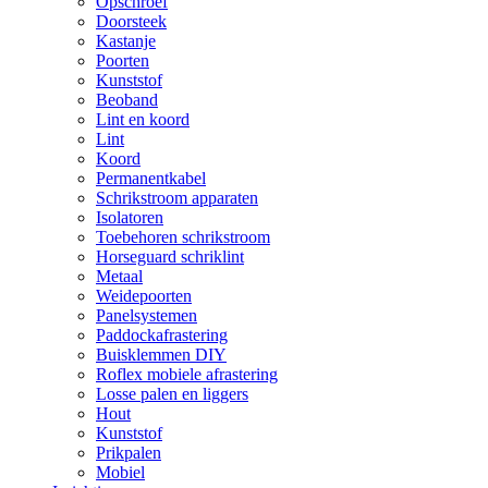
Opschroef
Doorsteek
Kastanje
Poorten
Kunststof
Beoband
Lint en koord
Lint
Koord
Permanentkabel
Schrikstroom apparaten
Isolatoren
Toebehoren schrikstroom
Horseguard schriklint
Metaal
Weidepoorten
Panelsystemen
Paddockafrastering
Buisklemmen DIY
Roflex mobiele afrastering
Losse palen en liggers
Hout
Kunststof
Prikpalen
Mobiel