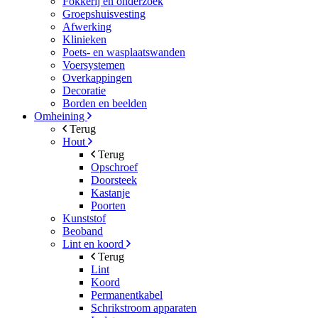
Fokkerij en onderzoek
Groepshuisvesting
Afwerking
Klinieken
Poets- en wasplaatswanden
Voersystemen
Overkappingen
Decoratie
Borden en beelden
Omheining
Terug
Hout
Terug
Opschroef
Doorsteek
Kastanje
Poorten
Kunststof
Beoband
Lint en koord
Terug
Lint
Koord
Permanentkabel
Schrikstroom apparaten