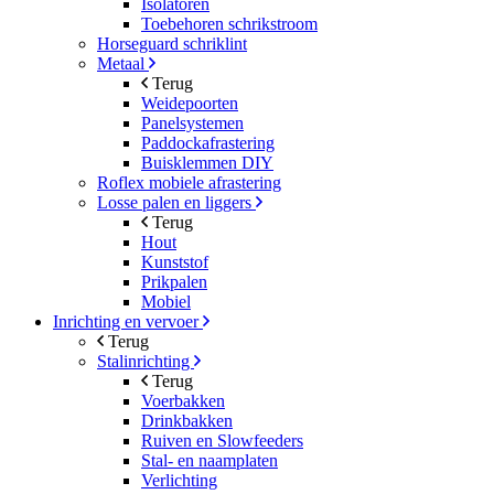
Isolatoren
Toebehoren schrikstroom
Horseguard schriklint
Metaal
Terug
Weidepoorten
Panelsystemen
Paddockafrastering
Buisklemmen DIY
Roflex mobiele afrastering
Losse palen en liggers
Terug
Hout
Kunststof
Prikpalen
Mobiel
Inrichting en vervoer
Terug
Stalinrichting
Terug
Voerbakken
Drinkbakken
Ruiven en Slowfeeders
Stal- en naamplaten
Verlichting