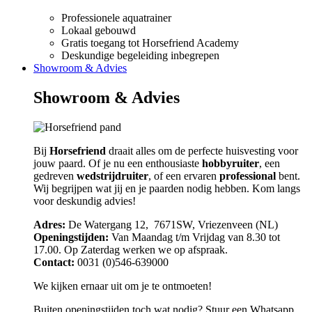
Professionele aquatrainer
Lokaal gebouwd
Gratis toegang tot Horsefriend Academy
Deskundige begeleiding inbegrepen
Showroom & Advies
Showroom & Advies
Bij
Horsefriend
draait alles om de perfecte huisvesting voor
jouw paard. Of je nu een enthousiaste
hobbyruiter
, een
gedreven
wedstrijdruiter
, of een ervaren
professional
bent.
Wij begrijpen wat jij en je paarden nodig hebben. Kom langs
voor deskundig advies!
Adres:
De Watergang 12, 7671SW, Vriezenveen (NL)
Openingstijden:
Van Maandag t/m Vrijdag van 8.30 tot
17.00. Op Zaterdag werken we op afspraak.
Contact:
0031 (0)546-639000
We kijken ernaar uit om je te ontmoeten!
Buiten openingstijden toch wat nodig? Stuur een Whatsapp