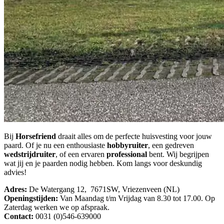
Bij
Horsefriend
draait alles om de perfecte huisvesting voor jouw
paard. Of je nu een enthousiaste
hobbyruiter
, een gedreven
wedstrijdruiter
, of een ervaren
professional
bent. Wij begrijpen
wat jij en je paarden nodig hebben. Kom langs voor deskundig
advies!
Adres:
De Watergang 12, 7671SW, Vriezenveen (NL)
Openingstijden:
Van Maandag t/m Vrijdag van 8.30 tot 17.00. Op
Zaterdag werken we op afspraak.
Contact:
0031 (0)546-639000