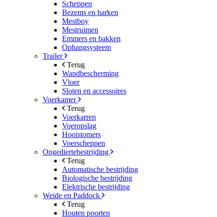
Scheppen
Bezems en harken
Mestboy
Mestruimen
Emmers en bakken
Ophangsysteem
Trailer
Terug
Wandbescherming
Vloer
Sloten en accessoires
Voerkamer
Terug
Voerkarren
Voeropslag
Hooistomers
Voerscheppen
Ongediertebestrijding
Terug
Automatische bestrijding
Biologische bestrijding
Elektrische bestrijding
Weide en Paddock
Terug
Houten poorten