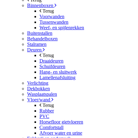
Binnenboxen
Terug
Voorwanden
Tussenwanden
Weef- en spijlenrekken
Buitenstallen
Behandelboxen
Stalramen
Deuren
Terug
Draaideuren
Schuifdeuren
Hang- en sluitwerk
Lamellenafsluiting
Verlichting
Dekbokken
Wasplaatspalen
Vloer/wand
Terug
Rubber
PVC
Horsefloor gietvloeren
Comfortstall
Afvoer water en urine