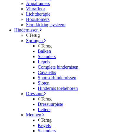
Aquatrainers
Vibrafloor
Lichttherapie
Hooistomers
Stop kicking systeem
Hindernissen
Terug
Springen
Terug
Balken
Staanders
Lepels
Complete hindernisen
Cavalettis
Sponsorhindernissen
Sloten
Hindernis toebehoren
Dressuur
Terug
Dressuurpiste
Letters
Mennen
Terug
Kegels
Staanders