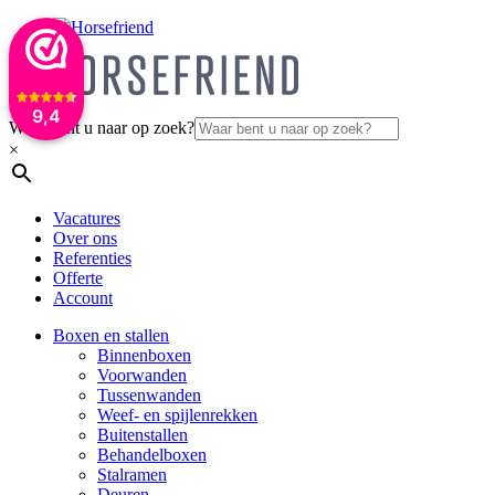
9,4
Waar bent u naar op zoek?
×
Vacatures
Over ons
Referenties
Offerte
Account
Boxen en stallen
Binnenboxen
Voorwanden
Tussenwanden
Weef- en spijlenrekken
Buitenstallen
Behandelboxen
Stalramen
Deuren