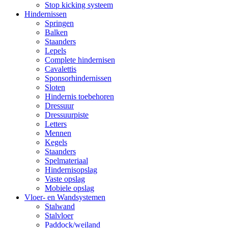
Stop kicking systeem
Hindernissen
Springen
Balken
Staanders
Lepels
Complete hindernisen
Cavalettis
Sponsorhindernissen
Sloten
Hindernis toebehoren
Dressuur
Dressuurpiste
Letters
Mennen
Kegels
Staanders
Spelmateriaal
Hindernisopslag
Vaste opslag
Mobiele opslag
Vloer- en Wandsystemen
Stalwand
Stalvloer
Paddock/weiland