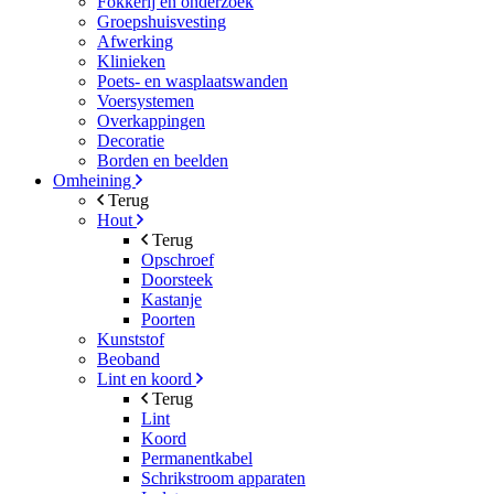
Fokkerij en onderzoek
Groepshuisvesting
Afwerking
Klinieken
Poets- en wasplaatswanden
Voersystemen
Overkappingen
Decoratie
Borden en beelden
Omheining
Terug
Hout
Terug
Opschroef
Doorsteek
Kastanje
Poorten
Kunststof
Beoband
Lint en koord
Terug
Lint
Koord
Permanentkabel
Schrikstroom apparaten