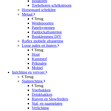
Isolatoren
Toebehoren schrikstroom
Horseguard schriklint
Metaal
Terug
Weidepoorten
Panelsystemen
Paddockafrastering
Buisklemmen DIY
Roflex mobiele afrastering
Losse palen en liggers
Terug
Hout
Kunststof
Prikpalen
Mobiel
Inrichting en vervoer
Terug
Stalinrichting
Terug
Voerbakken
Drinkbakken
Ruiven en Slowfeeders
Stal- en naamplaten
Verlichting