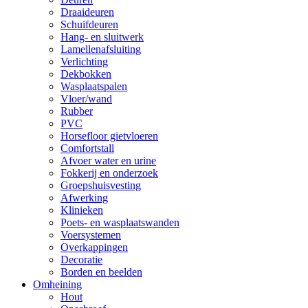
Draaideuren
Schuifdeuren
Hang- en sluitwerk
Lamellenafsluiting
Verlichting
Dekbokken
Wasplaatspalen
Vloer/wand
Rubber
PVC
Horsefloor gietvloeren
Comfortstall
Afvoer water en urine
Fokkerij en onderzoek
Groepshuisvesting
Afwerking
Klinieken
Poets- en wasplaatswanden
Voersystemen
Overkappingen
Decoratie
Borden en beelden
Omheining
Hout