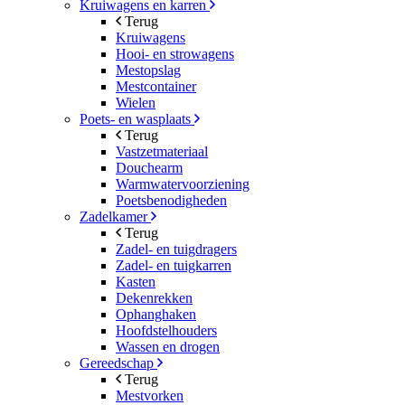
Kruiwagens en karren
Terug
Kruiwagens
Hooi- en strowagens
Mestopslag
Mestcontainer
Wielen
Poets- en wasplaats
Terug
Vastzetmateriaal
Douchearm
Warmwatervoorziening
Poetsbenodigheden
Zadelkamer
Terug
Zadel- en tuigdragers
Zadel- en tuigkarren
Kasten
Dekenrekken
Ophanghaken
Hoofdstelhouders
Wassen en drogen
Gereedschap
Terug
Mestvorken