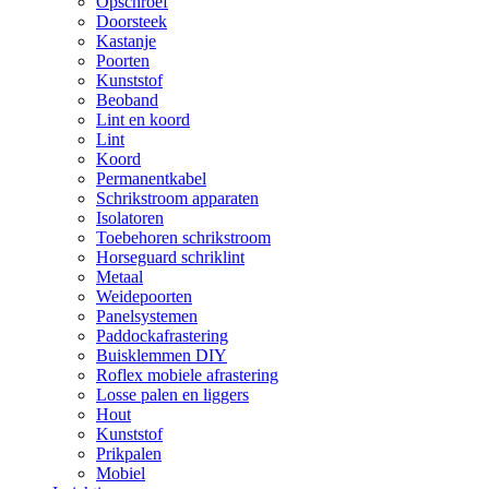
Opschroef
Doorsteek
Kastanje
Poorten
Kunststof
Beoband
Lint en koord
Lint
Koord
Permanentkabel
Schrikstroom apparaten
Isolatoren
Toebehoren schrikstroom
Horseguard schriklint
Metaal
Weidepoorten
Panelsystemen
Paddockafrastering
Buisklemmen DIY
Roflex mobiele afrastering
Losse palen en liggers
Hout
Kunststof
Prikpalen
Mobiel