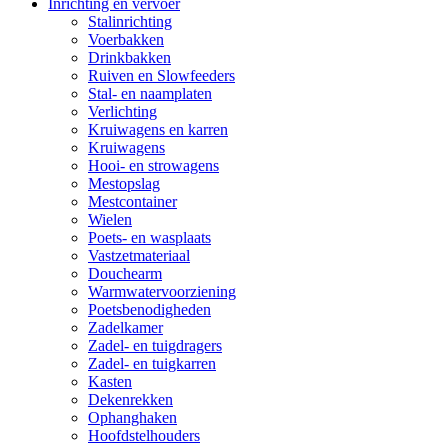
Inrichting en vervoer
Stalinrichting
Voerbakken
Drinkbakken
Ruiven en Slowfeeders
Stal- en naamplaten
Verlichting
Kruiwagens en karren
Kruiwagens
Hooi- en strowagens
Mestopslag
Mestcontainer
Wielen
Poets- en wasplaats
Vastzetmateriaal
Douchearm
Warmwatervoorziening
Poetsbenodigheden
Zadelkamer
Zadel- en tuigdragers
Zadel- en tuigkarren
Kasten
Dekenrekken
Ophanghaken
Hoofdstelhouders