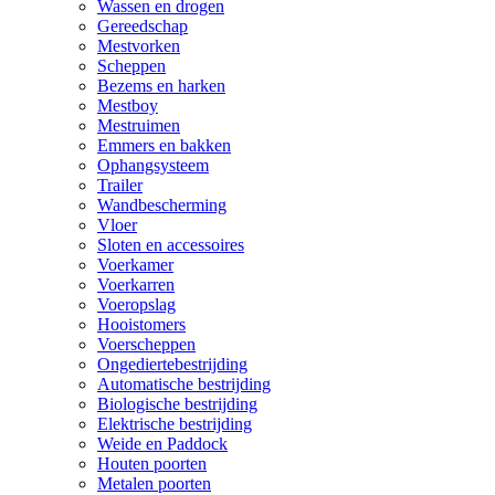
Wassen en drogen
Gereedschap
Mestvorken
Scheppen
Bezems en harken
Mestboy
Mestruimen
Emmers en bakken
Ophangsysteem
Trailer
Wandbescherming
Vloer
Sloten en accessoires
Voerkamer
Voerkarren
Voeropslag
Hooistomers
Voerscheppen
Ongediertebestrijding
Automatische bestrijding
Biologische bestrijding
Elektrische bestrijding
Weide en Paddock
Houten poorten
Metalen poorten