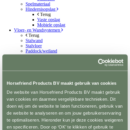
Spelmateriaal
Hindernisopslag
Terug
Vaste opslag
Mobiele opslag
Vloer- en Wandsystemen
Terug
Stalwand
Stalvloer
Paddock/weiland
Wasplaatsen
Looppaden
Recoverystallen
Stap/draf molen
Trailer/vrachtwagen
Horsefloor gietvloer
Horsefriend Products BV maakt gebruik van cookies
Rubber op rol
De website van Horsefriend Products BV maakt gebruik
Ontvetten / lijmen / Kitten
Sale
van cookies en daarmee vergelijkbare technieken. Dit
Contact
doen wij om de website te laten functioneren, gebruik van
de website te analyseren en om jouw gebruikerservaring
+31(0)546 639 000
info@horsefriend.nl
te optimaliseren. Hieronder kun je deze cookies weigeren
en specificeren. Door op ‘OK’ te klikken of gebruik te
Webshop home
Conditie en gezondheid
Aquatrainer