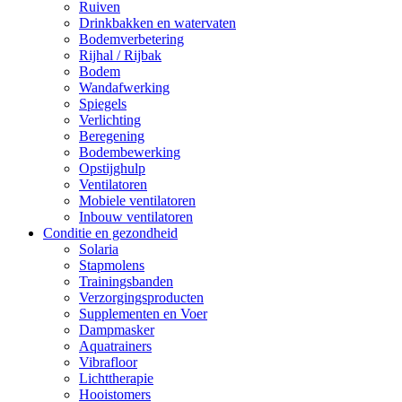
Ruiven
Drinkbakken en watervaten
Bodemverbetering
Rijhal / Rijbak
Bodem
Wandafwerking
Spiegels
Verlichting
Beregening
Bodembewerking
Opstijghulp
Ventilatoren
Mobiele ventilatoren
Inbouw ventilatoren
Conditie en gezondheid
Solaria
Stapmolens
Trainingsbanden
Verzorgingsproducten
Supplementen en Voer
Dampmasker
Aquatrainers
Vibrafloor
Lichttherapie
Hooistomers