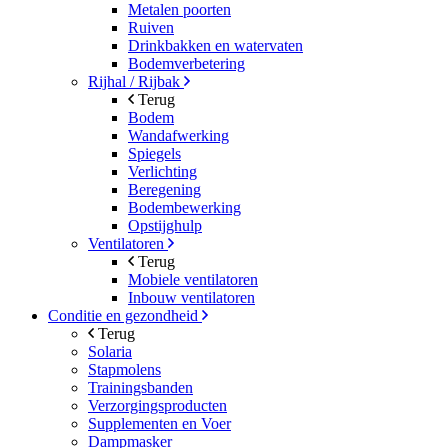
Metalen poorten
Ruiven
Drinkbakken en watervaten
Bodemverbetering
Rijhal / Rijbak
Terug
Bodem
Wandafwerking
Spiegels
Verlichting
Beregening
Bodembewerking
Opstijghulp
Ventilatoren
Terug
Mobiele ventilatoren
Inbouw ventilatoren
Conditie en gezondheid
Terug
Solaria
Stapmolens
Trainingsbanden
Verzorgingsproducten
Supplementen en Voer
Dampmasker