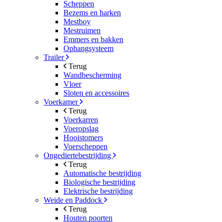
Scheppen
Bezems en harken
Mestboy
Mestruimen
Emmers en bakken
Ophangsysteem
Trailer
Terug
Wandbescherming
Vloer
Sloten en accessoires
Voerkamer
Terug
Voerkarren
Voeropslag
Hooistomers
Voerscheppen
Ongediertebestrijding
Terug
Automatische bestrijding
Biologische bestrijding
Elektrische bestrijding
Weide en Paddock
Terug
Houten poorten