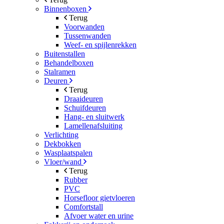
Binnenboxen
Terug
Voorwanden
Tussenwanden
Weef- en spijlenrekken
Buitenstallen
Behandelboxen
Stalramen
Deuren
Terug
Draaideuren
Schuifdeuren
Hang- en sluitwerk
Lamellenafsluiting
Verlichting
Dekbokken
Wasplaatspalen
Vloer/wand
Terug
Rubber
PVC
Horsefloor gietvloeren
Comfortstall
Afvoer water en urine