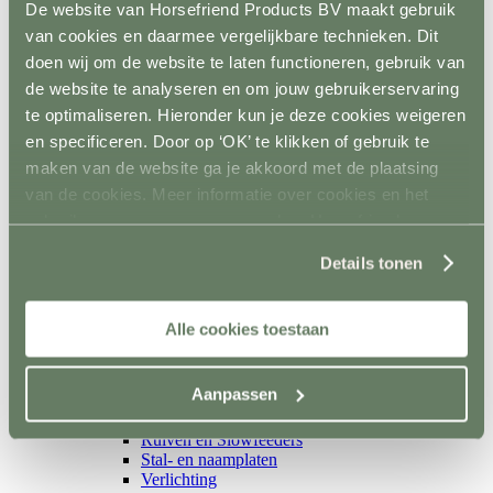
Isolatoren
De website van Horsefriend Products BV maakt gebruik
Toebehoren schrikstroom
van cookies en daarmee vergelijkbare technieken. Dit
Horseguard schriklint
doen wij om de website te laten functioneren, gebruik van
Metaal
Terug
de website te analyseren en om jouw gebruikerservaring
Weidepoorten
te optimaliseren. Hieronder kun je deze cookies weigeren
Panelsystemen
en specificeren. Door op ‘OK’ te klikken of gebruik te
Paddockafrastering
Buisklemmen DIY
maken van de website ga je akkoord met de plaatsing
Roflex mobiele afrastering
van de cookies. Meer informatie over cookies en het
Losse palen en liggers
gebruik van persoonsgegevens door Horsefriend
Terug
Hout
Products BV vind je
hier
.
Kunststof
Details tonen
Prikpalen
Mobiel
Inrichting en vervoer
Alle cookies toestaan
Terug
Stalinrichting
Terug
Aanpassen
Voerbakken
Drinkbakken
Ruiven en Slowfeeders
Stal- en naamplaten
Verlichting