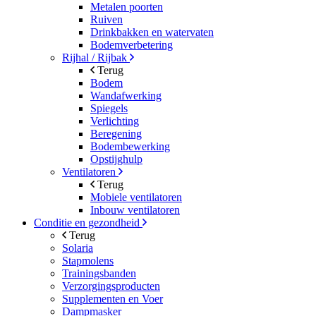
Metalen poorten
Ruiven
Drinkbakken en watervaten
Bodemverbetering
Rijhal / Rijbak
Terug
Bodem
Wandafwerking
Spiegels
Verlichting
Beregening
Bodembewerking
Opstijghulp
Ventilatoren
Terug
Mobiele ventilatoren
Inbouw ventilatoren
Conditie en gezondheid
Terug
Solaria
Stapmolens
Trainingsbanden
Verzorgingsproducten
Supplementen en Voer
Dampmasker