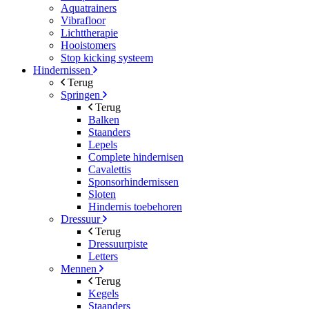
Aquatrainers
Vibrafloor
Lichttherapie
Hooistomers
Stop kicking systeem
Hindernissen
Terug
Springen
Terug
Balken
Staanders
Lepels
Complete hindernisen
Cavalettis
Sponsorhindernissen
Sloten
Hindernis toebehoren
Dressuur
Terug
Dressuurpiste
Letters
Mennen
Terug
Kegels
Staanders