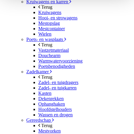
Kruiwagens en karren
Terug
Kruiwagens
Hooi- en strowagens
Mestopslag
Mestcontainer
Wielen
Poets- en wasplaats
Terug
Vastzetmateriaal
Douchearm
Warmwatervoorziening
Poetsbenodigheden
Zadelkamer
Terug
Zadel- en tuigdragers
Zadel- en tuigkarren
Kasten
Dekenrekken
Ophanghaken
Hoofdstelhouders
Wassen en drogen
Gereedschap
Terug
Mestvorken