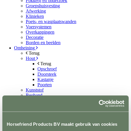
Fokkerij en onderzoek
Groepshuisvesting
Afwerking
Klinieken
Poets- en wasplaatswanden
Voersystemen
Overkappingen
Decoratie
Borden en beelden
Omheining
Terug
Hout
Terug
Opschroef
Doorsteek
Kastanje
Poorten
Kunststof
Beoband
Lint en koord
Terug
Lint
Koord
Permanentkabel
Horsefriend Products BV maakt gebruik van cookies
Schrikstroom apparaten