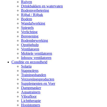
Ruiven
Drinkbakken en watervaten
Bodemverbetering
Rijhal / Rijbak
Bodem
Wandafwerking
Spiegels
Verlichting
Beregening
Bodembewerking
Opstijghulp
Ventilatoren
Mobiele ventilatoren
Inbouw ventilatoren
Conditie en gezondheid
Solaria
Stapmolens
Trainingsbanden
Verzorgingsproducten
Supplementen en Voer
Dampmasker
Aquatrainers
Vibrafloor
Lichttherapie
Hooistomers