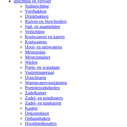
Inrichting en vervoer
Stalinrichting
Voerbakken
Drinkbakken
Ruiven en Slowfeeders
Stal- en naamplaten
Verlichting
Kruiwagens en karren
Kruiwagens
Hooi- en strowagens
Mestopslag
Mestcontainer
Wielen
Poets- en wasplaats
Vastzetmateriaal
Douchearm
Warmwatervoorziening
Poetsbenodigheden
Zadelkamer
Zadel- en tuigdragers
Zadel- en tuigkarren
Kasten
Dekenrekken
Ophanghaken
Hoofdstelhouders