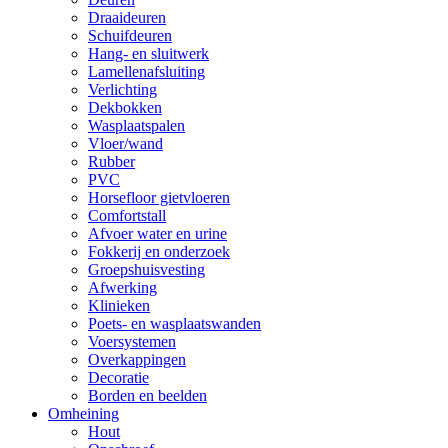
Draaideuren
Schuifdeuren
Hang- en sluitwerk
Lamellenafsluiting
Verlichting
Dekbokken
Wasplaatspalen
Vloer/wand
Rubber
PVC
Horsefloor gietvloeren
Comfortstall
Afvoer water en urine
Fokkerij en onderzoek
Groepshuisvesting
Afwerking
Klinieken
Poets- en wasplaatswanden
Voersystemen
Overkappingen
Decoratie
Borden en beelden
Omheining
Hout