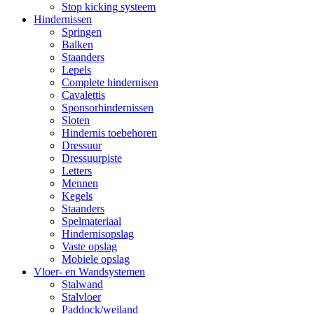
Stop kicking systeem
Hindernissen
Springen
Balken
Staanders
Lepels
Complete hindernisen
Cavalettis
Sponsorhindernissen
Sloten
Hindernis toebehoren
Dressuur
Dressuurpiste
Letters
Mennen
Kegels
Staanders
Spelmateriaal
Hindernisopslag
Vaste opslag
Mobiele opslag
Vloer- en Wandsystemen
Stalwand
Stalvloer
Paddock/weiland