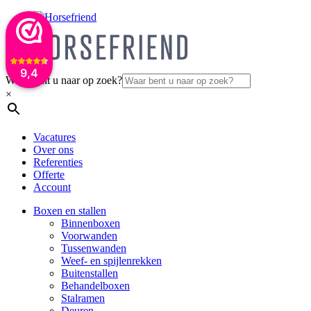
9,4
Waar bent u naar op zoek?
×
Vacatures
Over ons
Referenties
Offerte
Account
Boxen en stallen
Binnenboxen
Voorwanden
Tussenwanden
Weef- en spijlenrekken
Buitenstallen
Behandelboxen
Stalramen
Deuren