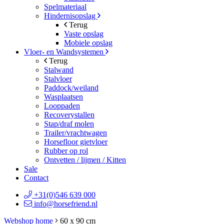
Spelmateriaal
Hindernisopslag
Terug
Vaste opslag
Mobiele opslag
Vloer- en Wandsystemen
Terug
Stalwand
Stalvloer
Paddock/weiland
Wasplaatsen
Looppaden
Recoverystallen
Stap/draf molen
Trailer/vrachtwagen
Horsefloor gietvloer
Rubber op rol
Ontvetten / lijmen / Kitten
Sale
Contact
+31(0)546 639 000
info@horsefriend.nl
Webshop home
60 x 90 cm