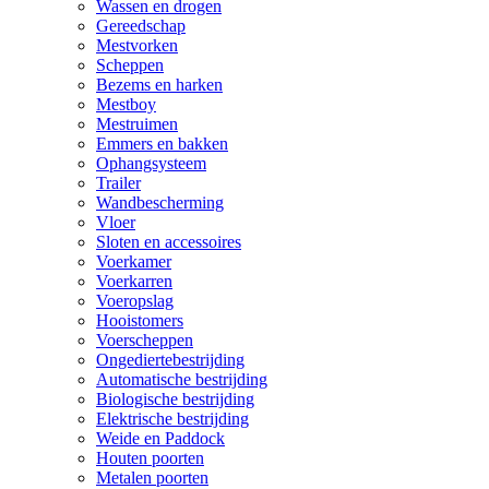
Wassen en drogen
Gereedschap
Mestvorken
Scheppen
Bezems en harken
Mestboy
Mestruimen
Emmers en bakken
Ophangsysteem
Trailer
Wandbescherming
Vloer
Sloten en accessoires
Voerkamer
Voerkarren
Voeropslag
Hooistomers
Voerscheppen
Ongediertebestrijding
Automatische bestrijding
Biologische bestrijding
Elektrische bestrijding
Weide en Paddock
Houten poorten
Metalen poorten