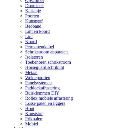
Opschroef
Doorsteek
Kastanje
Poorten
Kunststof
Beoband
Lint en koord
Lint
Koord
Permanentkabel
Schrikstroom apparaten
Isolatoren
Toebehoren schrikstroom
Horseguard schriklint
Metaal
Weidepoorten
Panelsystemen
Paddockafrastering
Buisklemmen DIY
Roflex mobiele afrastering
Losse palen en liggers
Hout
Kunststof
Prikpalen
Mobiel