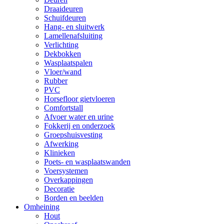
Draaideuren
Schuifdeuren
Hang- en sluitwerk
Lamellenafsluiting
Verlichting
Dekbokken
Wasplaatspalen
Vloer/wand
Rubber
PVC
Horsefloor gietvloeren
Comfortstall
Afvoer water en urine
Fokkerij en onderzoek
Groepshuisvesting
Afwerking
Klinieken
Poets- en wasplaatswanden
Voersystemen
Overkappingen
Decoratie
Borden en beelden
Omheining
Hout