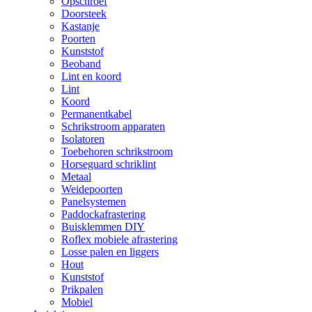
Opschroef
Doorsteek
Kastanje
Poorten
Kunststof
Beoband
Lint en koord
Lint
Koord
Permanentkabel
Schrikstroom apparaten
Isolatoren
Toebehoren schrikstroom
Horseguard schriklint
Metaal
Weidepoorten
Panelsystemen
Paddockafrastering
Buisklemmen DIY
Roflex mobiele afrastering
Losse palen en liggers
Hout
Kunststof
Prikpalen
Mobiel