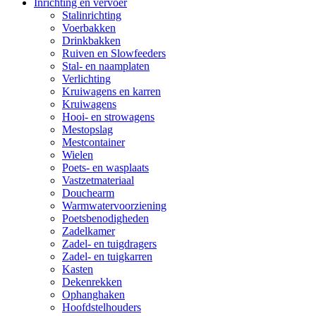
Inrichting en vervoer
Stalinrichting
Voerbakken
Drinkbakken
Ruiven en Slowfeeders
Stal- en naamplaten
Verlichting
Kruiwagens en karren
Kruiwagens
Hooi- en strowagens
Mestopslag
Mestcontainer
Wielen
Poets- en wasplaats
Vastzetmateriaal
Douchearm
Warmwatervoorziening
Poetsbenodigheden
Zadelkamer
Zadel- en tuigdragers
Zadel- en tuigkarren
Kasten
Dekenrekken
Ophanghaken
Hoofdstelhouders