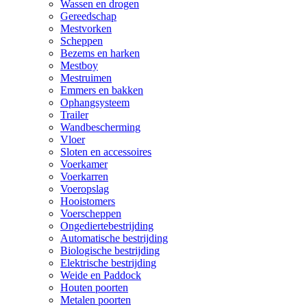
Wassen en drogen
Gereedschap
Mestvorken
Scheppen
Bezems en harken
Mestboy
Mestruimen
Emmers en bakken
Ophangsysteem
Trailer
Wandbescherming
Vloer
Sloten en accessoires
Voerkamer
Voerkarren
Voeropslag
Hooistomers
Voerscheppen
Ongediertebestrijding
Automatische bestrijding
Biologische bestrijding
Elektrische bestrijding
Weide en Paddock
Houten poorten
Metalen poorten