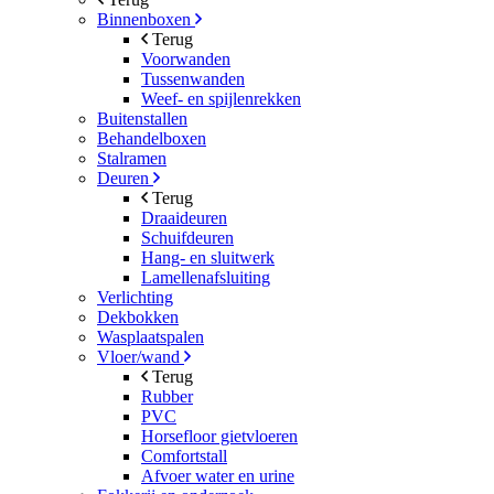
Binnenboxen
Terug
Voorwanden
Tussenwanden
Weef- en spijlenrekken
Buitenstallen
Behandelboxen
Stalramen
Deuren
Terug
Draaideuren
Schuifdeuren
Hang- en sluitwerk
Lamellenafsluiting
Verlichting
Dekbokken
Wasplaatspalen
Vloer/wand
Terug
Rubber
PVC
Horsefloor gietvloeren
Comfortstall
Afvoer water en urine