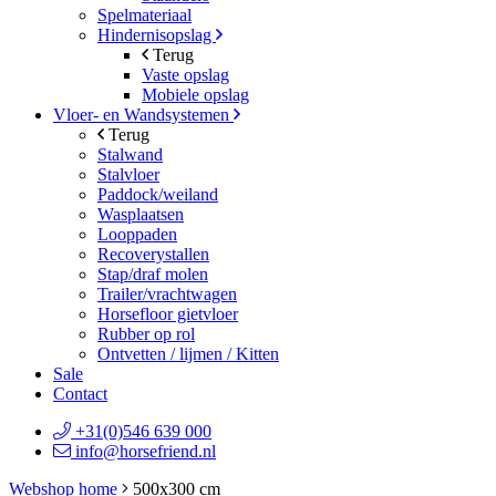
Spelmateriaal
Hindernisopslag
Terug
Vaste opslag
Mobiele opslag
Vloer- en Wandsystemen
Terug
Stalwand
Stalvloer
Paddock/weiland
Wasplaatsen
Looppaden
Recoverystallen
Stap/draf molen
Trailer/vrachtwagen
Horsefloor gietvloer
Rubber op rol
Ontvetten / lijmen / Kitten
Sale
Contact
+31(0)546 639 000
info@horsefriend.nl
Webshop home
500x300 cm