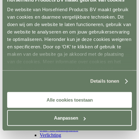
Isolatoren
Toebehoren schrikstroom
De website van Horsefriend Products BV maakt gebruik
Horseguard schriklint
van cookies en daarmee vergelijkbare technieken. Dit
Metaal
Terug
doen wij om de website te laten functioneren, gebruik van
Weidepoorten
de website te analyseren en om jouw gebruikerservaring
Panelsystemen
te optimaliseren. Hieronder kun je deze cookies weigeren
Paddockafrastering
Buisklemmen DIY
en specificeren. Door op ‘OK’ te klikken of gebruik te
Roflex mobiele afrastering
maken van de website ga je akkoord met de plaatsing
Losse palen en liggers
van de cookies. Meer informatie over cookies en het
Terug
Hout
gebruik van persoonsgegevens door Horsefriend
Kunststof
Products BV vind je
hier
.
Prikpalen
Details tonen
Mobiel
Inrichting en vervoer
Terug
Alle cookies toestaan
Stalinrichting
Terug
Voerbakken
Aanpassen
Drinkbakken
Ruiven en Slowfeeders
Stal- en naamplaten
Verlichting