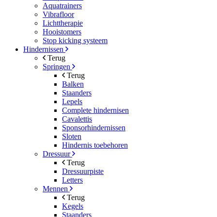
Aquatrainers
Vibrafloor
Lichttherapie
Hooistomers
Stop kicking systeem
Hindernissen
Terug
Springen
Terug
Balken
Staanders
Lepels
Complete hindernisen
Cavalettis
Sponsorhindernissen
Sloten
Hindernis toebehoren
Dressuur
Terug
Dressuurpiste
Letters
Mennen
Terug
Kegels
Staanders