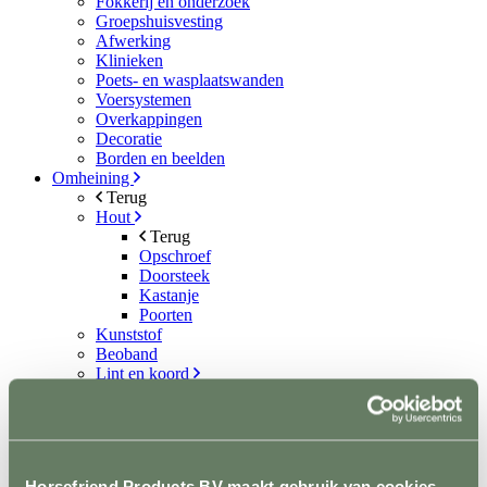
Fokkerij en onderzoek
Groepshuisvesting
Afwerking
Klinieken
Poets- en wasplaatswanden
Voersystemen
Overkappingen
Decoratie
Borden en beelden
Omheining
Terug
Hout
Terug
Opschroef
Doorsteek
Kastanje
Poorten
Kunststof
Beoband
Lint en koord
Terug
Lint
Koord
Permanentkabel
Schrikstroom apparaten
Horsefriend Products BV maakt gebruik van cookies