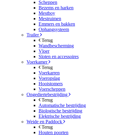
Scheppen
Bezems en harken
Mestboy
Mestruimen
Emmers en bakken
Ophangsysteem
Trailer
Terug
Wandbescherming
Vloer
Sloten en accessoires
Voerkamer
Terug
Voerkarren
Voeropslag
Hooistomers
Voerscheppen
Ongediertebestrijding
Terug
Automatische bestrijding
Biologische bestrijding
Elektrische bestrijding
Weide en Paddock
Terug
Houten poorten