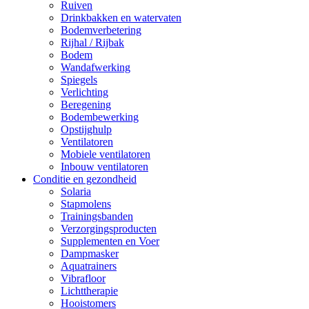
Ruiven
Drinkbakken en watervaten
Bodemverbetering
Rijhal / Rijbak
Bodem
Wandafwerking
Spiegels
Verlichting
Beregening
Bodembewerking
Opstijghulp
Ventilatoren
Mobiele ventilatoren
Inbouw ventilatoren
Conditie en gezondheid
Solaria
Stapmolens
Trainingsbanden
Verzorgingsproducten
Supplementen en Voer
Dampmasker
Aquatrainers
Vibrafloor
Lichttherapie
Hooistomers