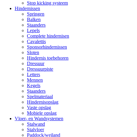
Stop kicking systeem
Hindernissen
Springen
Balken
Staanders
Lepels
Complete hindernisen
Cavalettis
Sponsorhindernissen
Sloten
Hindernis toebehoren
Dressuur
Dressuurpiste
Letters
Mennen
Kegels
Staanders
Spelmateriaal
Hindernisopslag
Vaste opslag
Mobiele opslag
Vloer- en Wandsystemen
Stalwand
Stalvloer
Paddock/weiland