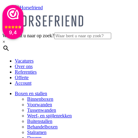
9,4
Waar bent u naar op zoek?
×
Vacatures
Over ons
Referenties
Offerte
Account
Boxen en stallen
Binnenboxen
Voorwanden
Tussenwanden
Weef- en spijlenrekken
Buitenstallen
Behandelboxen
Stalramen
Deuren