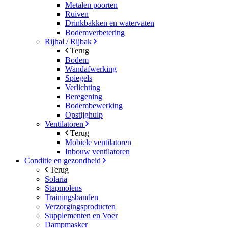
Metalen poorten
Ruiven
Drinkbakken en watervaten
Bodemverbetering
Rijhal / Rijbak
Terug
Bodem
Wandafwerking
Spiegels
Verlichting
Beregening
Bodembewerking
Opstijghulp
Ventilatoren
Terug
Mobiele ventilatoren
Inbouw ventilatoren
Conditie en gezondheid
Terug
Solaria
Stapmolens
Trainingsbanden
Verzorgingsproducten
Supplementen en Voer
Dampmasker