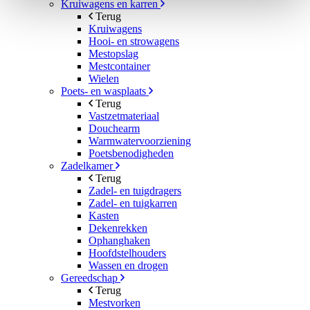
Kruiwagens en karren
Terug
Kruiwagens
Hooi- en strowagens
Mestopslag
Mestcontainer
Wielen
Poets- en wasplaats
Terug
Vastzetmateriaal
Douchearm
Warmwatervoorziening
Poetsbenodigheden
Zadelkamer
Terug
Zadel- en tuigdragers
Zadel- en tuigkarren
Kasten
Dekenrekken
Ophanghaken
Hoofdstelhouders
Wassen en drogen
Gereedschap
Terug
Mestvorken