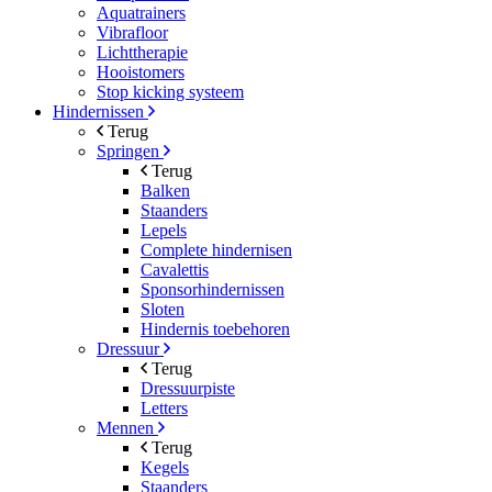
Aquatrainers
Vibrafloor
Lichttherapie
Hooistomers
Stop kicking systeem
Hindernissen
Terug
Springen
Terug
Balken
Staanders
Lepels
Complete hindernisen
Cavalettis
Sponsorhindernissen
Sloten
Hindernis toebehoren
Dressuur
Terug
Dressuurpiste
Letters
Mennen
Terug
Kegels
Staanders