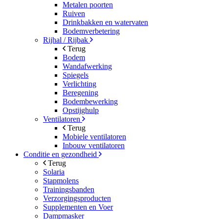
Metalen poorten
Ruiven
Drinkbakken en watervaten
Bodemverbetering
Rijhal / Rijbak
Terug
Bodem
Wandafwerking
Spiegels
Verlichting
Beregening
Bodembewerking
Opstijghulp
Ventilatoren
Terug
Mobiele ventilatoren
Inbouw ventilatoren
Conditie en gezondheid
Terug
Solaria
Stapmolens
Trainingsbanden
Verzorgingsproducten
Supplementen en Voer
Dampmasker