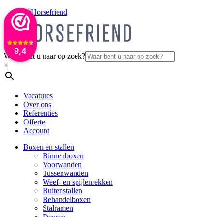
9,4
Waar bent u naar op zoek?
×
Vacatures
Over ons
Referenties
Offerte
Account
Boxen en stallen
Binnenboxen
Voorwanden
Tussenwanden
Weef- en spijlenrekken
Buitenstallen
Behandelboxen
Stalramen
Deuren