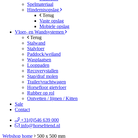
Spelmateriaal
Hindernisopslag
Terug
Vaste opslag
Mobiele opslag
Vloer- en Wandsystemen
Terug
Stalwand
Stalvloer
Paddock/weiland
Wasplaatsen
Looppaden
Recoverystallen
Stap/draf molen
Trailer/vrachtwagen
Horsefloor gietvloer
Rubber op rol
Ontvetten / lijmen / Kitten
Sale
Contact
+31(0)546 639 000
info@horsefriend.nl
Webshop home
500 x 500 mm