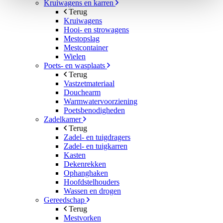
Kruiwagens en karren
Terug
Kruiwagens
Hooi- en strowagens
Mestopslag
Mestcontainer
Wielen
Poets- en wasplaats
Terug
Vastzetmateriaal
Douchearm
Warmwatervoorziening
Poetsbenodigheden
Zadelkamer
Terug
Zadel- en tuigdragers
Zadel- en tuigkarren
Kasten
Dekenrekken
Ophanghaken
Hoofdstelhouders
Wassen en drogen
Gereedschap
Terug
Mestvorken