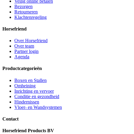
Veilig online betalen
Bezorgen
Retourneren
Klachtenregeling
Horsefriend
Over Horsefriend
Over team
Partner login
Agenda
Productcategorieën
Boxen en Stallen
Omheining
Inrichting en vervoer
Conditie en gezondheid
Hindernissen
Vloer- en Wandsystemen
Contact
Horsefriend Products BV