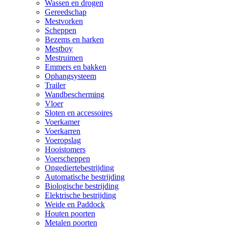
Wassen en drogen
Gereedschap
Mestvorken
Scheppen
Bezems en harken
Mestboy
Mestruimen
Emmers en bakken
Ophangsysteem
Trailer
Wandbescherming
Vloer
Sloten en accessoires
Voerkamer
Voerkarren
Voeropslag
Hooistomers
Voerscheppen
Ongediertebestrijding
Automatische bestrijding
Biologische bestrijding
Elektrische bestrijding
Weide en Paddock
Houten poorten
Metalen poorten