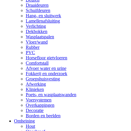
Draaideuren
Schuifdeuren
Hang- en sluitwerk
Lamellenafsluiting
Verlichting
Dekbokken
Wasplaatspalen
Vloer/wand
Rubber
PVC
Horsefloor gietvloeren
Comfortstall
Afvoer water en urine
Fokkerij en onderzoek
Groepshuisvesting
Afwerking
Klinieken
Poets- en wasplaatswanden
Voersystemen
Overkappingen
Decoratie
Borden en beelden
Omheining
Hout