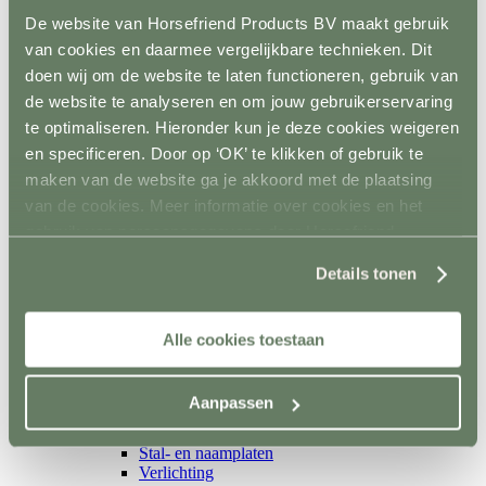
Isolatoren
De website van Horsefriend Products BV maakt gebruik
Toebehoren schrikstroom
Horseguard schriklint
van cookies en daarmee vergelijkbare technieken. Dit
Metaal
doen wij om de website te laten functioneren, gebruik van
Terug
de website te analyseren en om jouw gebruikerservaring
Weidepoorten
Panelsystemen
te optimaliseren. Hieronder kun je deze cookies weigeren
Paddockafrastering
en specificeren. Door op ‘OK’ te klikken of gebruik te
Buisklemmen DIY
maken van de website ga je akkoord met de plaatsing
Roflex mobiele afrastering
Losse palen en liggers
van de cookies. Meer informatie over cookies en het
Terug
gebruik van persoonsgegevens door Horsefriend
Hout
Products BV vind je
hier
.
Kunststof
Details tonen
Prikpalen
Mobiel
Inrichting en vervoer
Terug
Alle cookies toestaan
Stalinrichting
Terug
Voerbakken
Aanpassen
Drinkbakken
Ruiven en Slowfeeders
Stal- en naamplaten
Verlichting