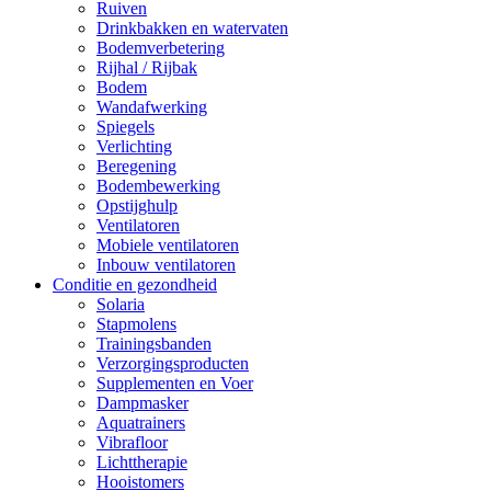
Ruiven
Drinkbakken en watervaten
Bodemverbetering
Rijhal / Rijbak
Bodem
Wandafwerking
Spiegels
Verlichting
Beregening
Bodembewerking
Opstijghulp
Ventilatoren
Mobiele ventilatoren
Inbouw ventilatoren
Conditie en gezondheid
Solaria
Stapmolens
Trainingsbanden
Verzorgingsproducten
Supplementen en Voer
Dampmasker
Aquatrainers
Vibrafloor
Lichttherapie
Hooistomers