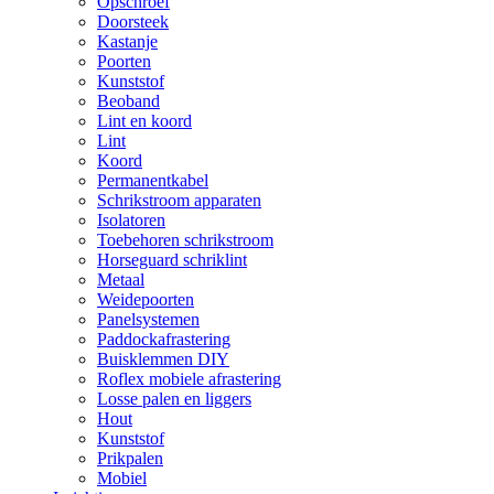
Opschroef
Doorsteek
Kastanje
Poorten
Kunststof
Beoband
Lint en koord
Lint
Koord
Permanentkabel
Schrikstroom apparaten
Isolatoren
Toebehoren schrikstroom
Horseguard schriklint
Metaal
Weidepoorten
Panelsystemen
Paddockafrastering
Buisklemmen DIY
Roflex mobiele afrastering
Losse palen en liggers
Hout
Kunststof
Prikpalen
Mobiel