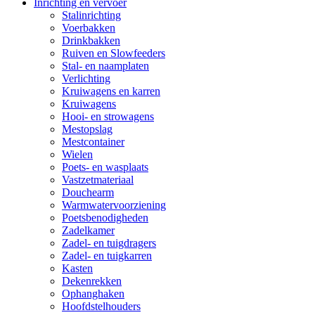
Inrichting en vervoer
Stalinrichting
Voerbakken
Drinkbakken
Ruiven en Slowfeeders
Stal- en naamplaten
Verlichting
Kruiwagens en karren
Kruiwagens
Hooi- en strowagens
Mestopslag
Mestcontainer
Wielen
Poets- en wasplaats
Vastzetmateriaal
Douchearm
Warmwatervoorziening
Poetsbenodigheden
Zadelkamer
Zadel- en tuigdragers
Zadel- en tuigkarren
Kasten
Dekenrekken
Ophanghaken
Hoofdstelhouders