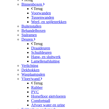
Binnenboxen
Terug
Voorwanden
Tussenwanden
Weef- en spijlenrekken
Buitenstallen
Behandelboxen
Stalramen
Deuren
Terug
Draaideuren
Schuifdeuren
Hang- en sluitwerk
Lamellenafsluiting
Verlichting
Dekbokken
Wasplaatspalen
Vloer/wand
Terug
Rubber
PVC
Horsefloor gietvloeren
Comfortstall
Afvoer water en urine