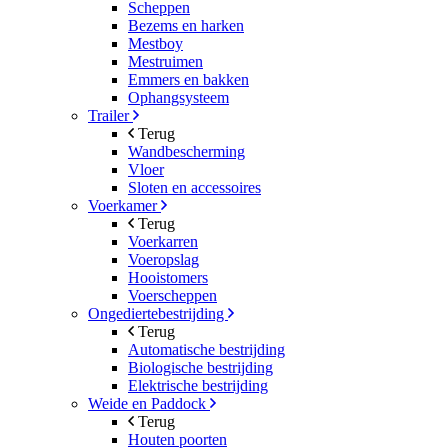
Scheppen
Bezems en harken
Mestboy
Mestruimen
Emmers en bakken
Ophangsysteem
Trailer
Terug
Wandbescherming
Vloer
Sloten en accessoires
Voerkamer
Terug
Voerkarren
Voeropslag
Hooistomers
Voerscheppen
Ongediertebestrijding
Terug
Automatische bestrijding
Biologische bestrijding
Elektrische bestrijding
Weide en Paddock
Terug
Houten poorten