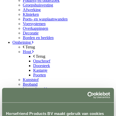
Fokkerij en onderzoek
Groepshuisvesting
Afwerking
Klinieken
Poets- en wasplaatswanden
Voersystemen
Overkappingen
Decoratie
Borden en beelden
Omheining
Terug
Hout
Terug
Opschroef
Doorsteek
Kastanje
Poorten
Kunststof
Beoband
Lint en koord
Terug
Lint
Koord
Permanentkabel
Schrikstroom apparaten
Horsefriend Products BV maakt gebruik van cookies