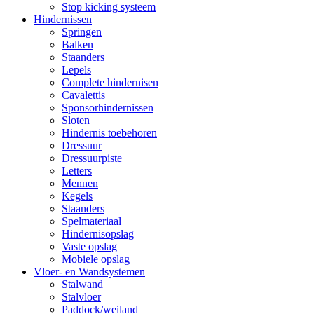
Stop kicking systeem
Hindernissen
Springen
Balken
Staanders
Lepels
Complete hindernisen
Cavalettis
Sponsorhindernissen
Sloten
Hindernis toebehoren
Dressuur
Dressuurpiste
Letters
Mennen
Kegels
Staanders
Spelmateriaal
Hindernisopslag
Vaste opslag
Mobiele opslag
Vloer- en Wandsystemen
Stalwand
Stalvloer
Paddock/weiland