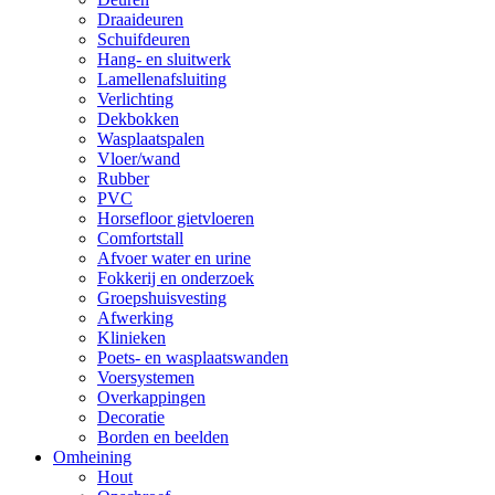
Draaideuren
Schuifdeuren
Hang- en sluitwerk
Lamellenafsluiting
Verlichting
Dekbokken
Wasplaatspalen
Vloer/wand
Rubber
PVC
Horsefloor gietvloeren
Comfortstall
Afvoer water en urine
Fokkerij en onderzoek
Groepshuisvesting
Afwerking
Klinieken
Poets- en wasplaatswanden
Voersystemen
Overkappingen
Decoratie
Borden en beelden
Omheining
Hout