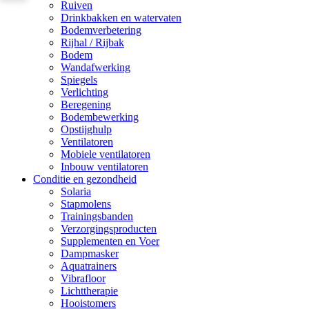
Ruiven
Drinkbakken en watervaten
Bodemverbetering
Rijhal / Rijbak
Bodem
Wandafwerking
Spiegels
Verlichting
Beregening
Bodembewerking
Opstijghulp
Ventilatoren
Mobiele ventilatoren
Inbouw ventilatoren
Conditie en gezondheid
Solaria
Stapmolens
Trainingsbanden
Verzorgingsproducten
Supplementen en Voer
Dampmasker
Aquatrainers
Vibrafloor
Lichttherapie
Hooistomers