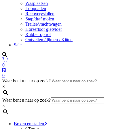
Wasplaatsen
Looppaden
Recoverystallen
Stap/draf molen
Trailer/vrachtwagen
Horsefloor gietvloer
Rubber op rol
Ontvetten / lijmen / Kitten
Sale
0
0
Waar bent u naar op zoek?
×
Waar bent u naar op zoek?
×
Boxen en stallen
Terug