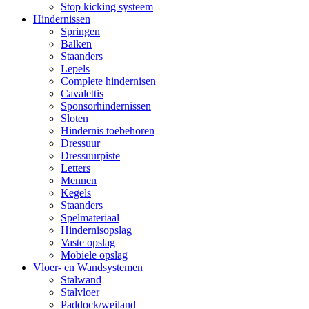
Stop kicking systeem
Hindernissen
Springen
Balken
Staanders
Lepels
Complete hindernisen
Cavalettis
Sponsorhindernissen
Sloten
Hindernis toebehoren
Dressuur
Dressuurpiste
Letters
Mennen
Kegels
Staanders
Spelmateriaal
Hindernisopslag
Vaste opslag
Mobiele opslag
Vloer- en Wandsystemen
Stalwand
Stalvloer
Paddock/weiland