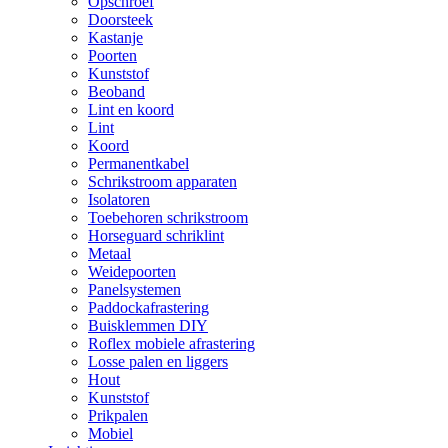
Opschroef
Doorsteek
Kastanje
Poorten
Kunststof
Beoband
Lint en koord
Lint
Koord
Permanentkabel
Schrikstroom apparaten
Isolatoren
Toebehoren schrikstroom
Horseguard schriklint
Metaal
Weidepoorten
Panelsystemen
Paddockafrastering
Buisklemmen DIY
Roflex mobiele afrastering
Losse palen en liggers
Hout
Kunststof
Prikpalen
Mobiel