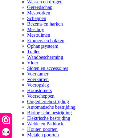
Wassen en drogen
Gereedschap
Mestvorken
Scheppen
Bezems en harken
Mestboy
Mestruimen
Emmers en bakken
Ophangsysteem
Trailer
Wandbescherming
Vloer
Sloten en accessoires
Voerkamer
Voerkarren
Voeropslag
Hooistomers
Voerscheppen
Ongediertebestrijding
Automatische bestrijding
Biologische bestrijding
Elektrische bestrijding
Weide en Paddock
Houten poorten
9,4
Metalen poorten