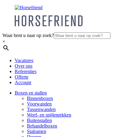
Waar bent u naar op zoek?
×
Vacatures
Over ons
Referenties
Offerte
Account
Boxen en stallen
Binnenboxen
Voorwanden
Tussenwanden
Weef- en spijlenrekken
Buitenstallen
Behandelboxen
Stalramen
Deuren