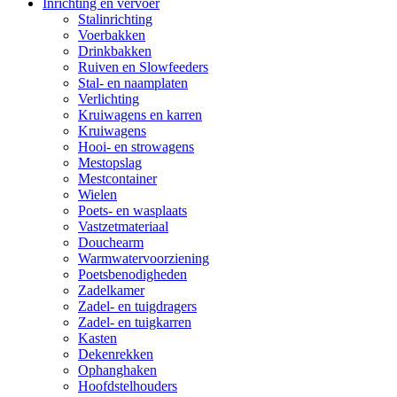
Inrichting en vervoer
Stalinrichting
Voerbakken
Drinkbakken
Ruiven en Slowfeeders
Stal- en naamplaten
Verlichting
Kruiwagens en karren
Kruiwagens
Hooi- en strowagens
Mestopslag
Mestcontainer
Wielen
Poets- en wasplaats
Vastzetmateriaal
Douchearm
Warmwatervoorziening
Poetsbenodigheden
Zadelkamer
Zadel- en tuigdragers
Zadel- en tuigkarren
Kasten
Dekenrekken
Ophanghaken
Hoofdstelhouders