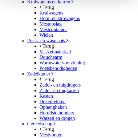
Kruiwagens en karren
Terug
Kruiwagens
Hooi- en strowagens
Mestopslag
Mestcontainer
Wielen
Poets- en wasplaats
Terug
Vastzetmateriaal
Douchearm
Warmwatervoorziening
Poetsbenodigheden
Zadelkamer
Terug
Zadel- en tuigdragers
Zadel- en tuigkarren
Kasten
Dekenrekken
Ophanghaken
Hoofdstelhouders
Wassen en drogen
Gereedschap
Terug
Mestvorken