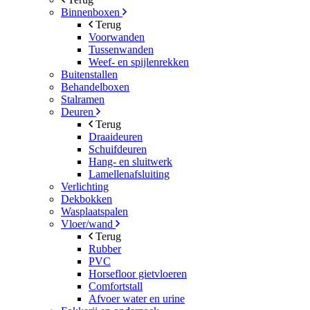
Binnenboxen
Terug
Voorwanden
Tussenwanden
Weef- en spijlenrekken
Buitenstallen
Behandelboxen
Stalramen
Deuren
Terug
Draaideuren
Schuifdeuren
Hang- en sluitwerk
Lamellenafsluiting
Verlichting
Dekbokken
Wasplaatspalen
Vloer/wand
Terug
Rubber
PVC
Horsefloor gietvloeren
Comfortstall
Afvoer water en urine