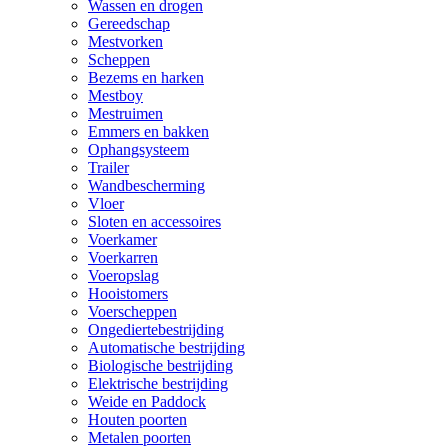
Wassen en drogen
Gereedschap
Mestvorken
Scheppen
Bezems en harken
Mestboy
Mestruimen
Emmers en bakken
Ophangsysteem
Trailer
Wandbescherming
Vloer
Sloten en accessoires
Voerkamer
Voerkarren
Voeropslag
Hooistomers
Voerscheppen
Ongediertebestrijding
Automatische bestrijding
Biologische bestrijding
Elektrische bestrijding
Weide en Paddock
Houten poorten
Metalen poorten