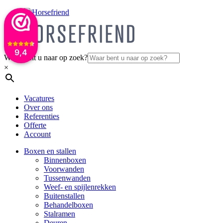
9,4
Waar bent u naar op zoek?
×
Vacatures
Over ons
Referenties
Offerte
Account
Boxen en stallen
Binnenboxen
Voorwanden
Tussenwanden
Weef- en spijlenrekken
Buitenstallen
Behandelboxen
Stalramen
Deuren