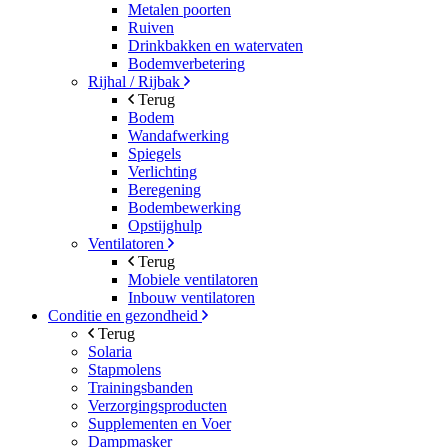
Metalen poorten
Ruiven
Drinkbakken en watervaten
Bodemverbetering
Rijhal / Rijbak
Terug
Bodem
Wandafwerking
Spiegels
Verlichting
Beregening
Bodembewerking
Opstijghulp
Ventilatoren
Terug
Mobiele ventilatoren
Inbouw ventilatoren
Conditie en gezondheid
Terug
Solaria
Stapmolens
Trainingsbanden
Verzorgingsproducten
Supplementen en Voer
Dampmasker