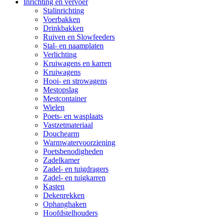
Inrichting en vervoer
Stalinrichting
Voerbakken
Drinkbakken
Ruiven en Slowfeeders
Stal- en naamplaten
Verlichting
Kruiwagens en karren
Kruiwagens
Hooi- en strowagens
Mestopslag
Mestcontainer
Wielen
Poets- en wasplaats
Vastzetmateriaal
Douchearm
Warmwatervoorziening
Poetsbenodigheden
Zadelkamer
Zadel- en tuigdragers
Zadel- en tuigkarren
Kasten
Dekenrekken
Ophanghaken
Hoofdstelhouders