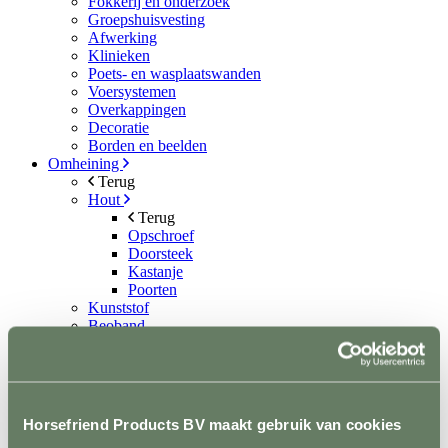
Fokkerij en onderzoek
Groepshuisvesting
Afwerking
Klinieken
Poets- en wasplaatswanden
Voersystemen
Overkappingen
Decoratie
Borden en beelden
Omheining
Terug
Hout
Terug
Opschroef
Doorsteek
Kastanje
Poorten
Kunststof
Beoband
Lint en koord
Terug
Lint
Koord
Permanentkabel
Horsefriend Products BV maakt gebruik van cookies
Schrikstroom apparaten