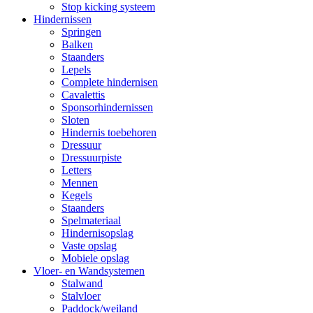
Stop kicking systeem
Hindernissen
Springen
Balken
Staanders
Lepels
Complete hindernisen
Cavalettis
Sponsorhindernissen
Sloten
Hindernis toebehoren
Dressuur
Dressuurpiste
Letters
Mennen
Kegels
Staanders
Spelmateriaal
Hindernisopslag
Vaste opslag
Mobiele opslag
Vloer- en Wandsystemen
Stalwand
Stalvloer
Paddock/weiland