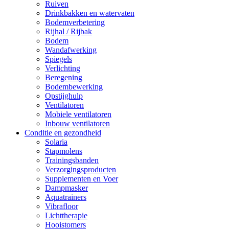
Ruiven
Drinkbakken en watervaten
Bodemverbetering
Rijhal / Rijbak
Bodem
Wandafwerking
Spiegels
Verlichting
Beregening
Bodembewerking
Opstijghulp
Ventilatoren
Mobiele ventilatoren
Inbouw ventilatoren
Conditie en gezondheid
Solaria
Stapmolens
Trainingsbanden
Verzorgingsproducten
Supplementen en Voer
Dampmasker
Aquatrainers
Vibrafloor
Lichttherapie
Hooistomers