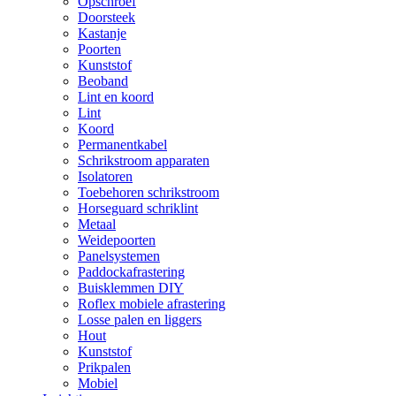
Opschroef
Doorsteek
Kastanje
Poorten
Kunststof
Beoband
Lint en koord
Lint
Koord
Permanentkabel
Schrikstroom apparaten
Isolatoren
Toebehoren schrikstroom
Horseguard schriklint
Metaal
Weidepoorten
Panelsystemen
Paddockafrastering
Buisklemmen DIY
Roflex mobiele afrastering
Losse palen en liggers
Hout
Kunststof
Prikpalen
Mobiel