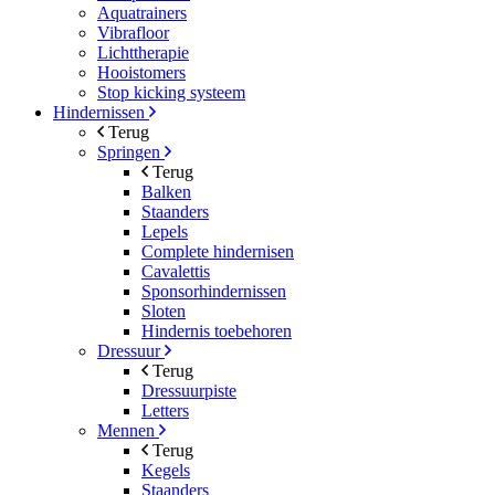
Aquatrainers
Vibrafloor
Lichttherapie
Hooistomers
Stop kicking systeem
Hindernissen
Terug
Springen
Terug
Balken
Staanders
Lepels
Complete hindernisen
Cavalettis
Sponsorhindernissen
Sloten
Hindernis toebehoren
Dressuur
Terug
Dressuurpiste
Letters
Mennen
Terug
Kegels
Staanders