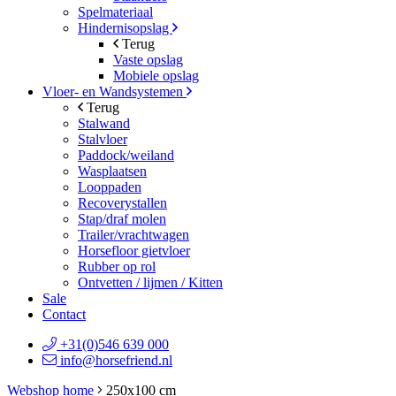
Spelmateriaal
Hindernisopslag
Terug
Vaste opslag
Mobiele opslag
Vloer- en Wandsystemen
Terug
Stalwand
Stalvloer
Paddock/weiland
Wasplaatsen
Looppaden
Recoverystallen
Stap/draf molen
Trailer/vrachtwagen
Horsefloor gietvloer
Rubber op rol
Ontvetten / lijmen / Kitten
Sale
Contact
+31(0)546 639 000
info@horsefriend.nl
Webshop home
250x100 cm