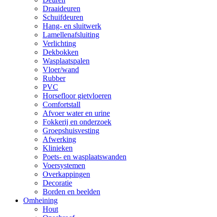
Draaideuren
Schuifdeuren
Hang- en sluitwerk
Lamellenafsluiting
Verlichting
Dekbokken
Wasplaatspalen
Vloer/wand
Rubber
PVC
Horsefloor gietvloeren
Comfortstall
Afvoer water en urine
Fokkerij en onderzoek
Groepshuisvesting
Afwerking
Klinieken
Poets- en wasplaatswanden
Voersystemen
Overkappingen
Decoratie
Borden en beelden
Omheining
Hout