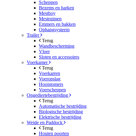
Scheppen
Bezems en harken
Mestboy
Mestruimen
Emmers en bakken
Ophangsysteem
Trailer
Terug
Wandbescherming
Vloer
Sloten en accessoires
Voerkamer
Terug
Voerkarren
Voeropslag
Hooistomers
Voerscheppen
Ongediertebestrijding
Terug
Automatische bestrijding
Biologische bestrijding
Elektrische bestrijding
Weide en Paddock
Terug
Houten poorten