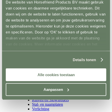
Isolatoren
De website van Horsefriend Products BV maakt gebruik
Toebehoren schrikstroom
van cookies en daarmee vergelijkbare technieken. Dit
Horseguard schriklint
doen wij om de website te laten functioneren, gebruik van
Metaal
Terug
de website te analyseren en om jouw gebruikerservaring
Weidepoorten
te optimaliseren. Hieronder kun je deze cookies weigeren
Panelsystemen
en specificeren. Door op ‘OK’ te klikken of gebruik te
Paddockafrastering
Buisklemmen DIY
maken van de website ga je akkoord met de plaatsing
Roflex mobiele afrastering
van de cookies. Meer informatie over cookies en het
Losse palen en liggers
gebruik van persoonsgegevens door Horsefriend
Terug
Hout
Products BV vind je
hier
.
Kunststof
Details tonen
Prikpalen
Mobiel
Inrichting en vervoer
Alle cookies toestaan
Terug
Stalinrichting
Terug
Aanpassen
Voerbakken
Drinkbakken
Ruiven en Slowfeeders
Stal- en naamplaten
Verlichting