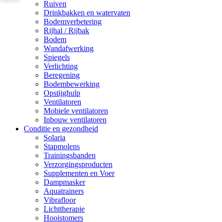
Ruiven
Drinkbakken en watervaten
Bodemverbetering
Rijhal / Rijbak
Bodem
Wandafwerking
Spiegels
Verlichting
Beregening
Bodembewerking
Opstijghulp
Ventilatoren
Mobiele ventilatoren
Inbouw ventilatoren
Conditie en gezondheid
Solaria
Stapmolens
Trainingsbanden
Verzorgingsproducten
Supplementen en Voer
Dampmasker
Aquatrainers
Vibrafloor
Lichttherapie
Hooistomers