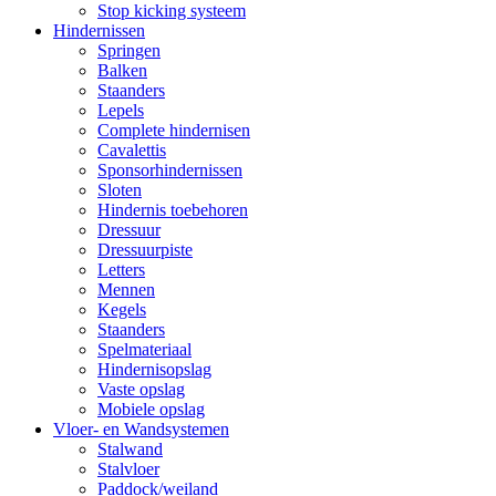
Stop kicking systeem
Hindernissen
Springen
Balken
Staanders
Lepels
Complete hindernisen
Cavalettis
Sponsorhindernissen
Sloten
Hindernis toebehoren
Dressuur
Dressuurpiste
Letters
Mennen
Kegels
Staanders
Spelmateriaal
Hindernisopslag
Vaste opslag
Mobiele opslag
Vloer- en Wandsystemen
Stalwand
Stalvloer
Paddock/weiland