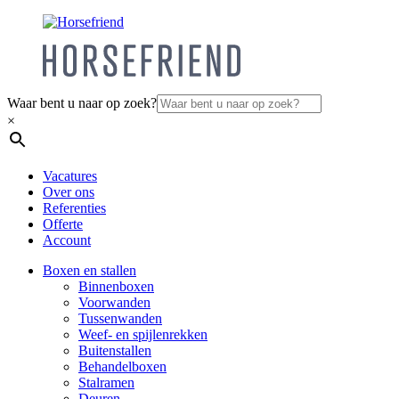
Waar bent u naar op zoek?
×
Vacatures
Over ons
Referenties
Offerte
Account
Boxen en stallen
Binnenboxen
Voorwanden
Tussenwanden
Weef- en spijlenrekken
Buitenstallen
Behandelboxen
Stalramen
Deuren