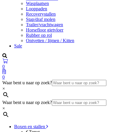
Wasplaatsen
Looppaden
Recoverystallen
Stap/draf molen
Trailer/vrachtwagen
Horsefloor gietvloer
Rubber op rol
Ontvetten / lijmen / Kitten
Sale
0
0
Waar bent u naar op zoek?
×
Waar bent u naar op zoek?
×
Boxen en stallen
Terug