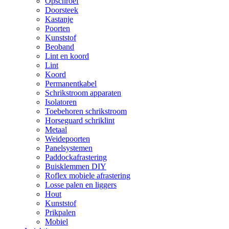
Opschroef
Doorsteek
Kastanje
Poorten
Kunststof
Beoband
Lint en koord
Lint
Koord
Permanentkabel
Schrikstroom apparaten
Isolatoren
Toebehoren schrikstroom
Horseguard schriklint
Metaal
Weidepoorten
Panelsystemen
Paddockafrastering
Buisklemmen DIY
Roflex mobiele afrastering
Losse palen en liggers
Hout
Kunststof
Prikpalen
Mobiel