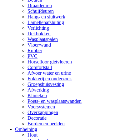
Draaideuren
Schuifdeuren
Hang- en sluitwerk
Lamellenafsluiting
Verlichting
Dekbokken
Wasplaatspalen
Vloer/wand
Rubber
PVC
Horsefloor gietvloeren
Comfortstall
Afvoer water en urine
Fokkerij en onderzoek
Groepshuisvesting
Afwerking
Klinieken
Poets- en wasplaatswanden
Voersystemen
Overkappingen
Decoratie
Borden en beelden
Omheining
Hout