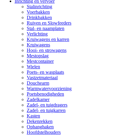
Inrichting en vervoer
Stalinrichting
Voerbakken
Drinkbakken
Ruiven en Slowfeeders
Stal- en naamplaten
Verlichting
Kruiwagens en karren
Kruiwagens
Hooi- en strowagens
Mestopslag
Mestcontainer
Wielen
Poets- en wasplaats
Vastzetmateriaal
Douchearm
Warmwatervoorziening
Poetsbenodigheden
Zadelkamer
Zadel- en tuigdragers
Zadel- en tuigkarren
Kasten
Dekenrekken
Ophanghaken
Hoofdstelhouders