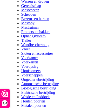
Wassen en drogen
Gereedschap
Mestvorken
Scheppen
Bezems en harken
Mestboy
Mestruimen
Emmers en bakken
Ophangsysteem
Trailer
Wandbescherming
Vloer
Sloten en accessoires
Voerkamer
Voerkarren
Voeropslag
Hooistomers
Voerscheppen
Ongediertebestrijding
Automatische bestrijding
Biologische bestrijding
Elektrische bestrijding
Weide en Paddock
Houten poorten
9,4
Metalen poorten