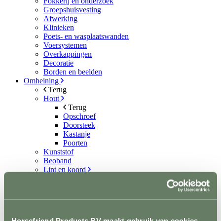
Fokkerij en onderzoek
Groepshuisvesting
Afwerking
Klinieken
Poets- en wasplaatswanden
Voersystemen
Overkappingen
Decoratie
Borden en beelden
Omheining
Terug
Hout
Terug
Opschroef
Doorsteek
Kastanje
Poorten
Kunststof
Beoband
Lint en koord
Terug
Lint
Koord
Permanentkabel
Schrikstroom apparaten
Horsefriend Products BV maakt gebruik van cookies