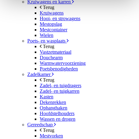
Kruiwagens en karren
Terug
Kruiwagens
Hooi- en strowagens
Mestopslag
Mestcontainer
Wielen
Poets- en wasplaats
Terug
Vastzetmateriaal
Douchearm
Warmwatervoorziening
Poetsbenodigheden
Zadelkamer
Terug
Zadel- en tuigdragers
Zadel- en tuigkarren
Kasten
Dekenrekken
Ophanghaken
Hoofdstelhouders
Wassen en drogen
Gereedschap
Terug
Mestvorken