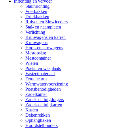
Inrichting en vervoer
Stalinrichting
Voerbakken
Drinkbakken
Ruiven en Slowfeeders
Stal- en naamplaten
Verlichting
Kruiwagens en karren
Kruiwagens
Hooi- en strowagens
Mestopslag
Mestcontainer
Wielen
Poets- en wasplaats
Vastzetmateriaal
Douchearm
Warmwatervoorziening
Poetsbenodigheden
Zadelkamer
Zadel- en tuigdragers
Zadel- en tuigkarren
Kasten
Dekenrekken
Ophanghaken
Hoofdstelhouders