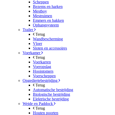
Scheppen
Bezems en harken
Mestboy
Mestruimen
Emmers en bakken
Ophangsysteem
Trailer
Terug
Wandbescherming
Vloer
Sloten en accessoires
Voerkamer
Terug
Voerkarren
Voeropslag
Hooistomers
Voerscheppen
Ongediertebestrijding
Terug
Automatische bestrijding
Biologische bestrijding
Elektrische bestrijding
Weide en Paddock
Terug
Houten poorten