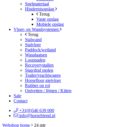
Spelmateriaal
Hindernisopslag
Terug
Vaste opslag
Mobiele opslag
Vloer- en Wandsystemen
Terug
Stalwand
Stalvloer
Paddock/weiland
Wasplaatsen
Looppaden
Recoverystallen
Stap/draf molen
Trailer/vrachtwagen
Horsefloor gietvloer
Rubber op rol
Ontvetten / lijmen / Kitten
Sale
Contact
+31(0)546 639 000
info@horsefriend.nl
Webshop home
24 mtr