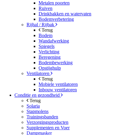
Metalen poorten
Ruiven
Drinkbakken en watervaten
Bodemverbetering
Rijhal / Rijbak
Terug
Bodem
Wandafwerking
Spiegels
Verlichting
Beregening
Bodembewerking
Opstijghulp
Ventilatoren
Terug
Mobiele ventilatoren
Inbouw ventilatoren
Conditie en gezondheid
Terug
Solaria
Stapmolens
Trainingsbanden
Verzorgingsproducten
Supplementen en Voer
Dampmasker