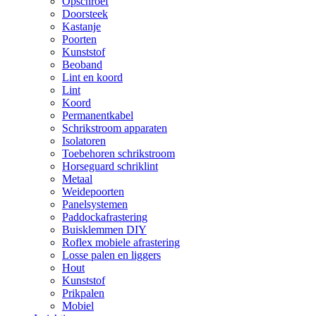
Opschroef
Doorsteek
Kastanje
Poorten
Kunststof
Beoband
Lint en koord
Lint
Koord
Permanentkabel
Schrikstroom apparaten
Isolatoren
Toebehoren schrikstroom
Horseguard schriklint
Metaal
Weidepoorten
Panelsystemen
Paddockafrastering
Buisklemmen DIY
Roflex mobiele afrastering
Losse palen en liggers
Hout
Kunststof
Prikpalen
Mobiel