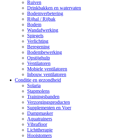
Ruiven
Drinkbakken en watervaten
Bodemverbetering
Rijhal / Rijbak
Bodem
Wandafwerking
Spiegels
Verlichting
Beregening
Bodembewerking
Opstijghulp
Ventilatoren
Mobiele ventilatoren
Inbouw ventilatoren
Conditie en gezondheid
Solaria
Stapmolens
Trainingsbanden
Verzorgingsproducten
Supplementen en Voer
Dampmasker
Aquatrainers
Vibrafloor
Lichttherapie
Hooistomers