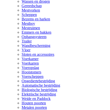
Wassen en drogen
Gereedschap
Mestvorken
Scheppen
Bezems en harken
Mestboy
Mestruimen
Emmers en bakken
Ophangsysteem
Trailer
Wandbescherming
Vloer
Sloten en accessoires
Voerkamer
Voerkarren
Voeropslag
Hooistomers
Voerscheppen
Ongediertebestrijding
Automatische bestrijding
Biologische bestrijding
Elektrische bestrijding
Weide en Paddock
Houten poorten
Metalen poorten