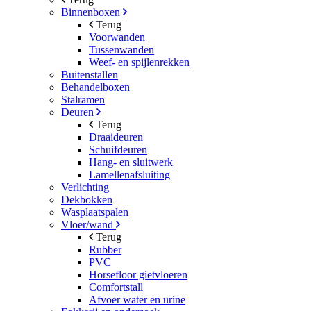
Binnenboxen
Terug
Voorwanden
Tussenwanden
Weef- en spijlenrekken
Buitenstallen
Behandelboxen
Stalramen
Deuren
Terug
Draaideuren
Schuifdeuren
Hang- en sluitwerk
Lamellenafsluiting
Verlichting
Dekbokken
Wasplaatspalen
Vloer/wand
Terug
Rubber
PVC
Horsefloor gietvloeren
Comfortstall
Afvoer water en urine