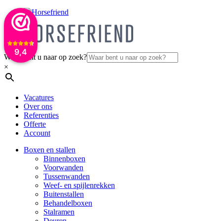
9,4
Waar bent u naar op zoek?
×
Vacatures
Over ons
Referenties
Offerte
Account
Boxen en stallen
Binnenboxen
Voorwanden
Tussenwanden
Weef- en spijlenrekken
Buitenstallen
Behandelboxen
Stalramen
Deuren