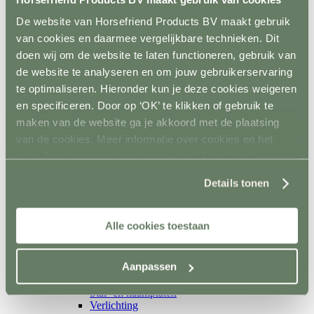
Isolatoren
Toebehoren schrikstroom
De website van Horsefriend Products BV maakt gebruik
Horseguard schriklint
van cookies en daarmee vergelijkbare technieken. Dit
Metaal
Terug
doen wij om de website te laten functioneren, gebruik van
Weidepoorten
de website te analyseren en om jouw gebruikerservaring
Panelsystemen
te optimaliseren. Hieronder kun je deze cookies weigeren
Paddockafrastering
Buisklemmen DIY
en specificeren. Door op ‘OK’ te klikken of gebruik te
Roflex mobiele afrastering
maken van de website ga je akkoord met de plaatsing
Losse palen en liggers
van de cookies. Meer informatie over cookies en het
Terug
Hout
gebruik van persoonsgegevens door Horsefriend
Kunststof
Products BV vind je
hier
.
Prikpalen
Details tonen
Mobiel
Inrichting en vervoer
Terug
Alle cookies toestaan
Stalinrichting
Terug
Voerbakken
Aanpassen
Drinkbakken
Ruiven en Slowfeeders
Stal- en naamplaten
Verlichting