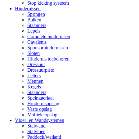
Stop kicking systeem
Hindernissen
Springen
Balken
Staanders
Lepels
Complete hindernisen
Cavalettis
Sponsorhindernissen
Sloten
Hindernis toebehoren
Dressuur
Dressuurpiste
Letters
Mennen
Kegels
Staanders
Spelmateriaal
Hindernisopslag
Vaste opslag
Mobiele opslag
Vloer- en Wandsystemen
Stalwand
Stalvloer
Paddock/weiland