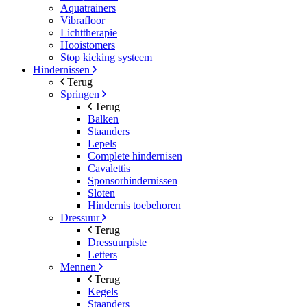
Aquatrainers
Vibrafloor
Lichttherapie
Hooistomers
Stop kicking systeem
Hindernissen
Terug
Springen
Terug
Balken
Staanders
Lepels
Complete hindernisen
Cavalettis
Sponsorhindernissen
Sloten
Hindernis toebehoren
Dressuur
Terug
Dressuurpiste
Letters
Mennen
Terug
Kegels
Staanders