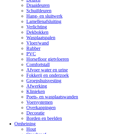
Draaideuren
Schuifdeuren
Hang- en sluitwerk
Lamellenafsluiting
Verlichting
Dekbokken
Wasplaatspalen
Vloer/wand
Rubber
PVC
Horsefloor gietvloeren
Comfortstall
Afvoer water en urine
Fokkerij en onderzoek
Groepshuisvesting
Afwerking
Klinieken
Poets- en wasplaatswanden
Voersystemen
Overkappingen
Decoratie
Borden en beelden
Omheining
Hout