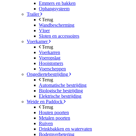
Emmers en bakken
Ophangsysteem
Trailer
Terug
Wandbescherming
Vloer
Sloten en accessoires
Voerkamer
Terug
Voerkarren
Voeropslag
Hooistomers
Voerscheppen
Ongediertebestrijding
Terug
Automatische bestrijding
Biologische bestrijding
Elektrische bestrijding
Weide en Paddock
Terug
Houten poorten
Metalen poorten
Ruiven
Drinkbakken en watervaten
Bodemverbetering