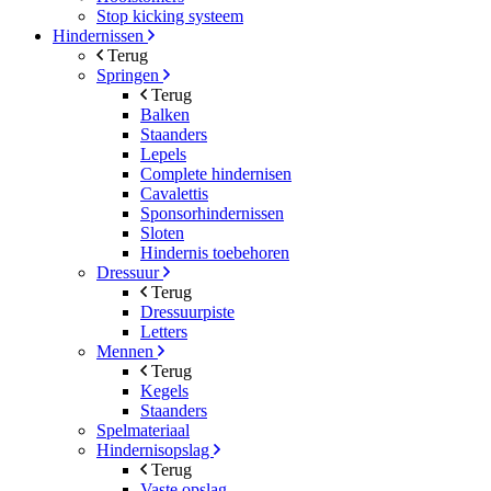
Stop kicking systeem
Hindernissen
Terug
Springen
Terug
Balken
Staanders
Lepels
Complete hindernisen
Cavalettis
Sponsorhindernissen
Sloten
Hindernis toebehoren
Dressuur
Terug
Dressuurpiste
Letters
Mennen
Terug
Kegels
Staanders
Spelmateriaal
Hindernisopslag
Terug
Vaste opslag