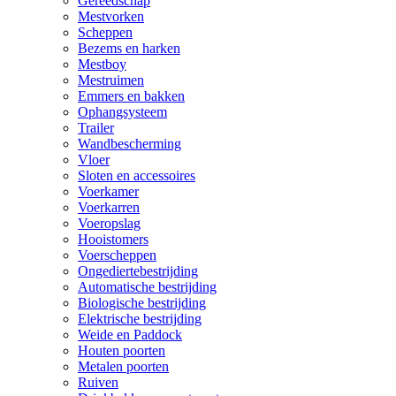
Gereedschap
Mestvorken
Scheppen
Bezems en harken
Mestboy
Mestruimen
Emmers en bakken
Ophangsysteem
Trailer
Wandbescherming
Vloer
Sloten en accessoires
Voerkamer
Voerkarren
Voeropslag
Hooistomers
Voerscheppen
Ongediertebestrijding
Automatische bestrijding
Biologische bestrijding
Elektrische bestrijding
Weide en Paddock
Houten poorten
Metalen poorten
Ruiven