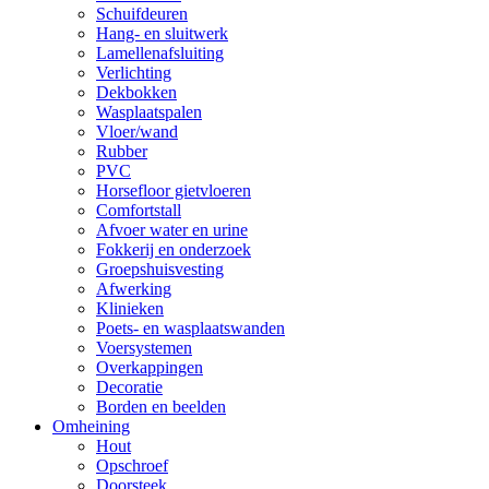
Schuifdeuren
Hang- en sluitwerk
Lamellenafsluiting
Verlichting
Dekbokken
Wasplaatspalen
Vloer/wand
Rubber
PVC
Horsefloor gietvloeren
Comfortstall
Afvoer water en urine
Fokkerij en onderzoek
Groepshuisvesting
Afwerking
Klinieken
Poets- en wasplaatswanden
Voersystemen
Overkappingen
Decoratie
Borden en beelden
Omheining
Hout
Opschroef
Doorsteek