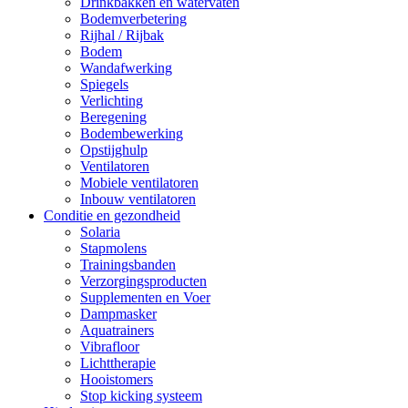
Drinkbakken en watervaten
Bodemverbetering
Rijhal / Rijbak
Bodem
Wandafwerking
Spiegels
Verlichting
Beregening
Bodembewerking
Opstijghulp
Ventilatoren
Mobiele ventilatoren
Inbouw ventilatoren
Conditie en gezondheid
Solaria
Stapmolens
Trainingsbanden
Verzorgingsproducten
Supplementen en Voer
Dampmasker
Aquatrainers
Vibrafloor
Lichttherapie
Hooistomers
Stop kicking systeem