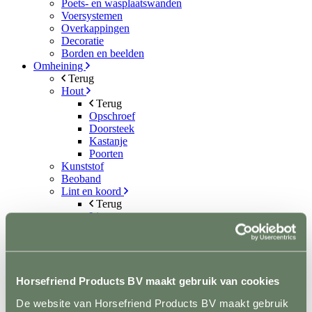
Poets- en wasplaatswanden
Voersystemen
Overkappingen
Decoratie
Borden en beelden
Omheining
Terug
Hout
Terug
Opschroef
Doorsteek
Kastanje
Poorten
Kunststof
Beoband
Lint en koord
Terug
Lint
Koord
Permanentkabel
Schrikstroom apparaten
Isolatoren
Toebehoren schrikstroom
Horsefriend Products BV maakt gebruik van cookies
Horseguard schriklint
De website van Horsefriend Products BV maakt gebruik
Metaal