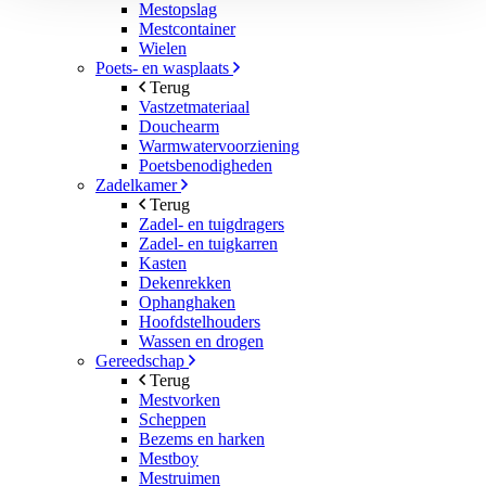
Mestopslag
Mestcontainer
Wielen
Poets- en wasplaats
Terug
Vastzetmateriaal
Douchearm
Warmwatervoorziening
Poetsbenodigheden
Zadelkamer
Terug
Zadel- en tuigdragers
Zadel- en tuigkarren
Kasten
Dekenrekken
Ophanghaken
Hoofdstelhouders
Wassen en drogen
Gereedschap
Terug
Mestvorken
Scheppen
Bezems en harken
Mestboy
Mestruimen