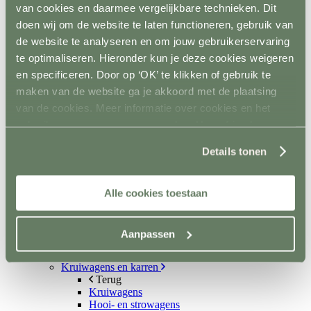
Terug
van cookies en daarmee vergelijkbare technieken. Dit
Weidepoorten
doen wij om de website te laten functioneren, gebruik van
Panelsystemen
de website te analyseren en om jouw gebruikerservaring
Paddockafrastering
Buisklemmen DIY
te optimaliseren. Hieronder kun je deze cookies weigeren
Roflex mobiele afrastering
en specificeren. Door op ‘OK’ te klikken of gebruik te
Losse palen en liggers
maken van de website ga je akkoord met de plaatsing
Terug
Hout
van de cookies. Meer informatie over cookies en het
Kunststof
gebruik van persoonsgegevens door Horsefriend
Prikpalen
Products BV vind je
hier
.
Mobiel
Details tonen
Inrichting en vervoer
Terug
Stalinrichting
Terug
Alle cookies toestaan
Voerbakken
Drinkbakken
Ruiven en Slowfeeders
Aanpassen
Stal- en naamplaten
Verlichting
Kruiwagens en karren
Terug
Kruiwagens
Hooi- en strowagens