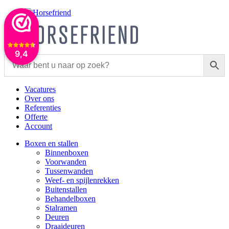
9,4
Vacatures
Over ons
Referenties
Offerte
Account
Boxen en stallen
Binnenboxen
Voorwanden
Tussenwanden
Weef- en spijlenrekken
Buitenstallen
Behandelboxen
Stalramen
Deuren
Draaideuren