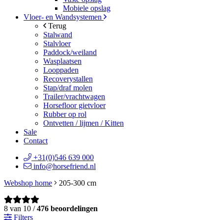
Mobiele opslag
Vloer- en Wandsystemen
Terug
Stalwand
Stalvloer
Paddock/weiland
Wasplaatsen
Looppaden
Recoverystallen
Stap/draf molen
Trailer/vrachtwagen
Horsefloor gietvloer
Rubber op rol
Ontvetten / lijmen / Kitten
Sale
Contact
+31(0)546 639 000
info@horsefriend.nl
Webshop home
205-300 cm
8 van 10 /
476 beoordelingen
Filters