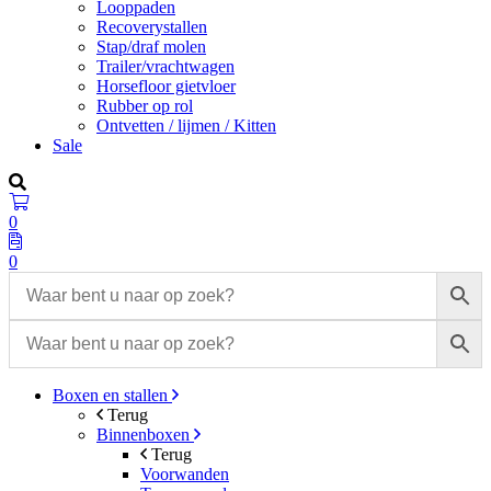
Looppaden
Recoverystallen
Stap/draf molen
Trailer/vrachtwagen
Horsefloor gietvloer
Rubber op rol
Ontvetten / lijmen / Kitten
Sale
0
0
Boxen en stallen
Terug
Binnenboxen
Terug
Voorwanden