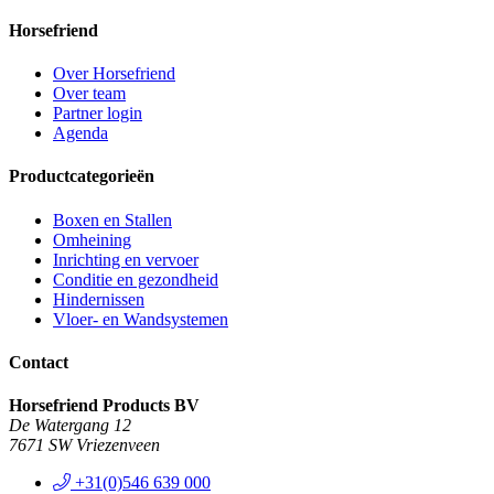
Horsefriend
Over Horsefriend
Over team
Partner login
Agenda
Productcategorieën
Boxen en Stallen
Omheining
Inrichting en vervoer
Conditie en gezondheid
Hindernissen
Vloer- en Wandsystemen
Contact
Horsefriend Products BV
De Watergang 12
7671 SW Vriezenveen
+31(0)546 639 000