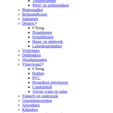
Tussenwanden
Weef- en spijlenrekken
Buitenstallen
Behandelboxen
Stalramen
Deuren
Terug
Draaideuren
Schuifdeuren
Hang- en sluitwerk
Lamellenafsluiting
Verlichting
Dekbokken
Wasplaatspalen
Vloer/wand
Terug
Rubber
PVC
Horsefloor gietvloeren
Comfortstall
Afvoer water en urine
Fokkerij en onderzoek
Groepshuisvesting
Afwerking
Klinieken