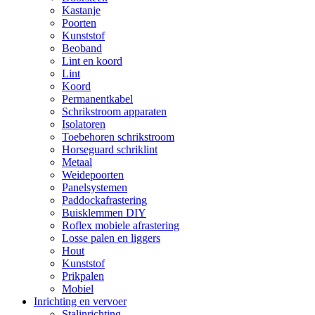
Kastanje
Poorten
Kunststof
Beoband
Lint en koord
Lint
Koord
Permanentkabel
Schrikstroom apparaten
Isolatoren
Toebehoren schrikstroom
Horseguard schriklint
Metaal
Weidepoorten
Panelsystemen
Paddockafrastering
Buisklemmen DIY
Roflex mobiele afrastering
Losse palen en liggers
Hout
Kunststof
Prikpalen
Mobiel
Inrichting en vervoer
Stalinrichting