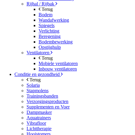
Rijhal / Rijbak
Terug
Bodem
Wandafwerking
Spiegels
Verlichting
Beregening
Bodembewerking
Opstijghulp
Ventilatoren
Terug
Mobiele ventilatoren
Inbouw ventilatoren
Conditie en gezondheid
Terug
Solaria
Stapmolens
Trainingsbanden
Verzorgingsproducten
Supplementen en Voer
Dampmasker
Aquatrainers
Vibrafloor
Lichttherapie
Hooistomers