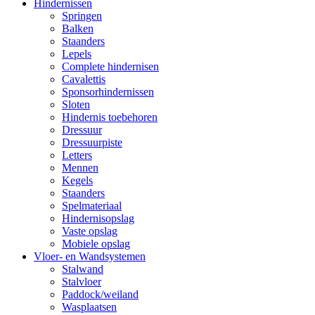
Hindernissen
Springen
Balken
Staanders
Lepels
Complete hindernisen
Cavalettis
Sponsorhindernissen
Sloten
Hindernis toebehoren
Dressuur
Dressuurpiste
Letters
Mennen
Kegels
Staanders
Spelmateriaal
Hindernisopslag
Vaste opslag
Mobiele opslag
Vloer- en Wandsystemen
Stalwand
Stalvloer
Paddock/weiland
Wasplaatsen