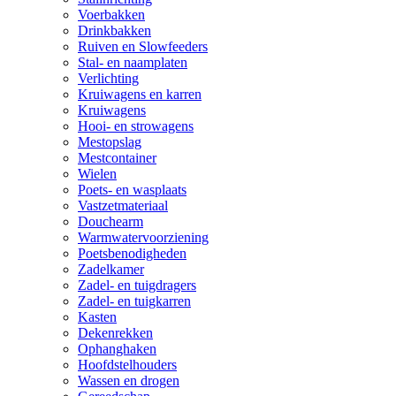
Voerbakken
Drinkbakken
Ruiven en Slowfeeders
Stal- en naamplaten
Verlichting
Kruiwagens en karren
Kruiwagens
Hooi- en strowagens
Mestopslag
Mestcontainer
Wielen
Poets- en wasplaats
Vastzetmateriaal
Douchearm
Warmwatervoorziening
Poetsbenodigheden
Zadelkamer
Zadel- en tuigdragers
Zadel- en tuigkarren
Kasten
Dekenrekken
Ophanghaken
Hoofdstelhouders
Wassen en drogen