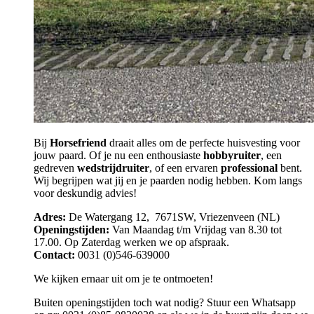
Bij
Horsefriend
draait alles om de perfecte huisvesting voor
jouw paard. Of je nu een enthousiaste
hobbyruiter
, een
gedreven
wedstrijdruiter
, of een ervaren
professional
bent.
Wij begrijpen wat jij en je paarden nodig hebben. Kom langs
voor deskundig advies!
Adres:
De Watergang 12, 7671SW, Vriezenveen (NL)
Openingstijden:
Van Maandag t/m Vrijdag van 8.30 tot
17.00. Op Zaterdag werken we op afspraak.
Contact:
0031 (0)546-639000
We kijken ernaar uit om je te ontmoeten!
Buiten openingstijden toch wat nodig? Stuur een Whatsapp