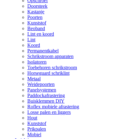
Opschroef
Doorsteek
Kastanje
Poorten
Kunststof
Beoband
Lint en koord
Lint
Koord
Permanentkabel
Schrikstroom apparaten
Isolatoren
Toebehoren schrikstroom
Horseguard schriklint
Metaal
Weidepoorten
Panelsystemen
Paddockafrastering
Buisklemmen DIY
Roflex mobiele afrastering
Losse palen en liggers
Hout
Kunststof
Prikpalen
Mobiel