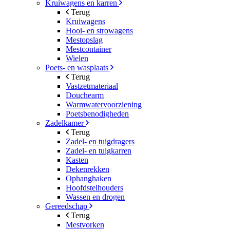
Kruiwagens en karren
Terug
Kruiwagens
Hooi- en strowagens
Mestopslag
Mestcontainer
Wielen
Poets- en wasplaats
Terug
Vastzetmateriaal
Douchearm
Warmwatervoorziening
Poetsbenodigheden
Zadelkamer
Terug
Zadel- en tuigdragers
Zadel- en tuigkarren
Kasten
Dekenrekken
Ophanghaken
Hoofdstelhouders
Wassen en drogen
Gereedschap
Terug
Mestvorken