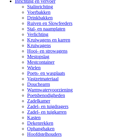
Inrichting en vervoer
Stalinrichting
Voerbakken
Drinkbakken
Ruiven en Slowfeeders
Stal- en naamplaten
Verlichting
Kruiwagens en karren
Kruiwagens
Hooi- en strowagens
Mestopslag
Mestcontainer
Wielen
Poets- en wasplaats
Vastzetmateriaal
Douchearm
Warmwatervoorziening
Poetsbenodigheden
Zadelkamer
Zadel- en tuigdragers
Zadel- en tuigkarren
Kasten
Dekenrekken
Ophanghaken
Hoofdstelhouders