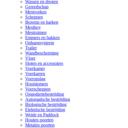
Wassen en drogen
Gereedschap
Mestvorken
Scheppen
Bezems en harken
Mestboy
Mestruimen
Emmers en bakken
Ophangsysteem
Trailer
Wandbescherming
Vloer
Sloten en accessoires
Voerkamer
Voerkarren
Voeropslag
Hooistomers
Voerscheppen
Ongediertebestrijding
Automatische bestrijding
Biologische bestrijding
Elektrische bestrijding
Weide en Paddock
Houten poorten
Metalen poorten