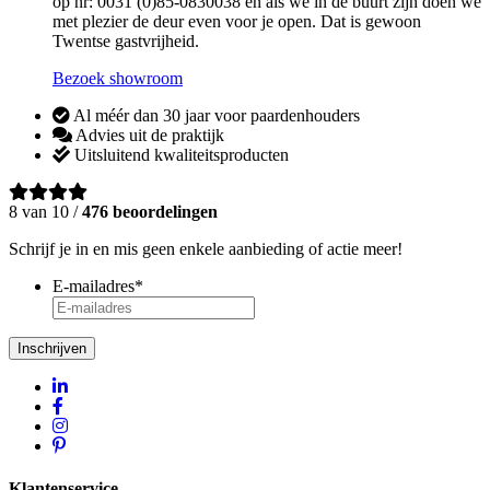
op nr: 0031 (0)85-0830038 en als we in de buurt zijn doen we
met plezier de deur even voor je open. Dat is gewoon
Twentse gastvrijheid.
Bezoek showroom
Al méér dan 30 jaar voor paardenhouders
Advies uit de praktijk
Uitsluitend kwaliteitsproducten
8 van 10 /
476 beoordelingen
Schrijf je in en mis geen enkele aanbieding of actie meer!
E-mailadres
*
Inschrijven
Klantenservice