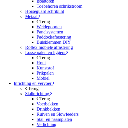
Isolatoren
Toebehoren schrikstroom
Horseguard schriklint
Metaal
Terug
Weidepoorten
Panelsystemen
Paddockafrastering
Buisklemmen DIY
Roflex mobiele afrastering
Losse palen en liggers
Terug
Hout
Kunststof
Prikpalen
Mobiel
Inrichting en vervoer
Terug
Stalinrichting
Terug
Voerbakken
Drinkbakken
Ruiven en Slowfeeders
Stal- en naamplaten
Verlichting