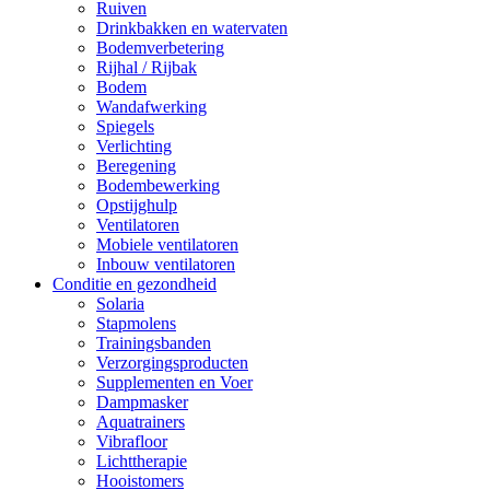
Ruiven
Drinkbakken en watervaten
Bodemverbetering
Rijhal / Rijbak
Bodem
Wandafwerking
Spiegels
Verlichting
Beregening
Bodembewerking
Opstijghulp
Ventilatoren
Mobiele ventilatoren
Inbouw ventilatoren
Conditie en gezondheid
Solaria
Stapmolens
Trainingsbanden
Verzorgingsproducten
Supplementen en Voer
Dampmasker
Aquatrainers
Vibrafloor
Lichttherapie
Hooistomers