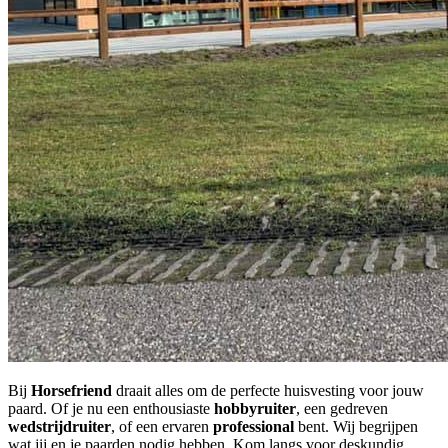
Bij
Horsefriend
draait alles om de perfecte huisvesting voor jouw
paard. Of je nu een enthousiaste
hobbyruiter
, een gedreven
wedstrijdruiter
, of een ervaren
professional
bent. Wij begrijpen
wat jij en je paarden nodig hebben. Kom langs voor deskundig