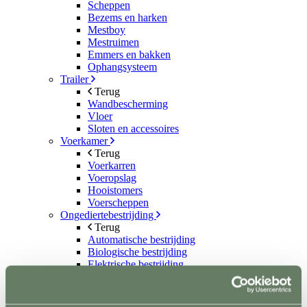
Scheppen
Bezems en harken
Mestboy
Mestruimen
Emmers en bakken
Ophangsysteem
Trailer
Terug
Wandbescherming
Vloer
Sloten en accessoires
Voerkamer
Terug
Voerkarren
Voeropslag
Hooistomers
Voerscheppen
Ongediertebestrijding
Terug
Automatische bestrijding
Biologische bestrijding
Elektrische bestrijding
Weide en Paddock
Terug
Houten poorten