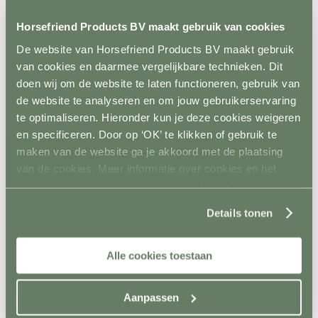
Metalen poorten
Ruiven
Horsefriend Products BV maakt gebruik van cookies
Drinkbakken en watervaten
Bodemverbetering
De website van Horsefriend Products BV maakt gebruik
Rijhal / Rijbak
van cookies en daarmee vergelijkbare technieken. Dit
Terug
doen wij om de website te laten functioneren, gebruik van
Bodem
Wandafwerking
de website te analyseren en om jouw gebruikerservaring
Spiegels
te optimaliseren. Hieronder kun je deze cookies weigeren
Verlichting
en specificeren. Door op ‘OK’ te klikken of gebruik te
Beregening
Bodembewerking
maken van de website ga je akkoord met de plaatsing
Opstijghulp
van de cookies. Meer informatie over cookies en het
Ventilatoren
gebruik van persoonsgegevens door Horsefriend
Terug
Mobiele ventilatoren
Products BV vind je
hier
.
Inbouw ventilatoren
Details tonen
Conditie en gezondheid
Terug
Solaria
Alle cookies toestaan
Stapmolens
Trainingsbanden
Verzorgingsproducten
Aanpassen
Supplementen en Voer
Dampmasker