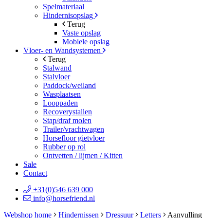
Spelmateriaal
Hindernisopslag
Terug
Vaste opslag
Mobiele opslag
Vloer- en Wandsystemen
Terug
Stalwand
Stalvloer
Paddock/weiland
Wasplaatsen
Looppaden
Recoverystallen
Stap/draf molen
Trailer/vrachtwagen
Horsefloor gietvloer
Rubber op rol
Ontvetten / lijmen / Kitten
Sale
Contact
+31(0)546 639 000
info@horsefriend.nl
Webshop home
Hindernissen
Dressuur
Letters
Aanvulling