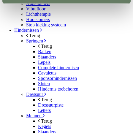
Aquatrainers
Vibrafloor
Lichttherapie
Hooistomers
Stop kicking systeem
Hindernissen
Terug
Springen
Terug
Balken
Staanders
Lepels
Complete hindernisen
Cavalettis
Sponsorhindernissen
Sloten
Hindernis toebehoren
Dressuur
Terug
Dressuurpiste
Letters
Mennen
Terug
Kegels
Staanders