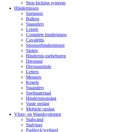
Stop kicking systeem
Hindernissen
Springen
Balken
Staanders
Lepels
Complete hindernisen
Cavalettis
Sponsorhindernissen
Sloten
Hindernis toebehoren
Dressuur
Dressuurpiste
Letters
Mennen
Kegels
Staanders
Spelmateriaal
Hindernisopslag
Vaste opslag
Mobiele opslag
Vloer- en Wandsystemen
Stalwand
Stalvloer
Paddock/weiland