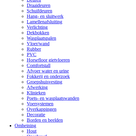
Draaideuren
Schuifdeuren
Hang- en sluitwerk
Lamellenafsluiting
Verlichting
Dekbokken
Wasplaatspalen
Vloer/wand
Rubber
PVC
Horsefloor gietvloeren
Comfortstall
Afvoer water en urine
Fokkerij en onderzoek
Groepshuisvesting
Afwerking
Klinieken
Poets- en wasplaatswanden
Voersystemen
Overkappingen
Decoratie
Borden en beelden
Omheining
Hout