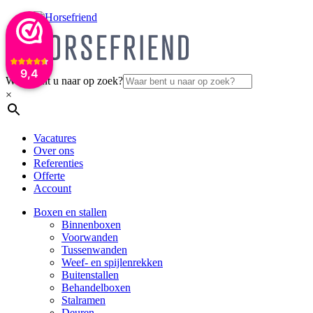
9,4
Waar bent u naar op zoek?
×
Vacatures
Over ons
Referenties
Offerte
Account
Boxen en stallen
Binnenboxen
Voorwanden
Tussenwanden
Weef- en spijlenrekken
Buitenstallen
Behandelboxen
Stalramen
Deuren