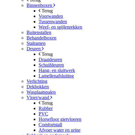
Binnenboxen
Terug
Voorwanden
Tussenwanden
Weef- en spijlenrekken
Buitenstallen
Behandelboxen
Stalramen
Deuren
Terug
Draaideuren
Schuifdeuren
Hang- en sluitwerk
Lamellenafsluiting
Verlichting
Dekbokken
Wasplaatspalen
Vloer/wand
Terug
Rubber
PVC
Horsefloor gietvloeren
Comfortstall
Afvoer water en urine