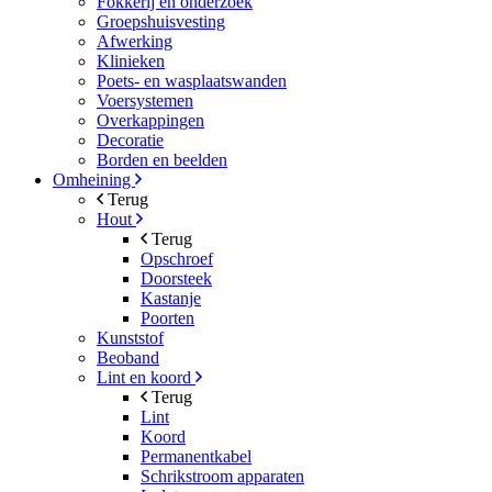
Fokkerij en onderzoek
Groepshuisvesting
Afwerking
Klinieken
Poets- en wasplaatswanden
Voersystemen
Overkappingen
Decoratie
Borden en beelden
Omheining
Terug
Hout
Terug
Opschroef
Doorsteek
Kastanje
Poorten
Kunststof
Beoband
Lint en koord
Terug
Lint
Koord
Permanentkabel
Schrikstroom apparaten