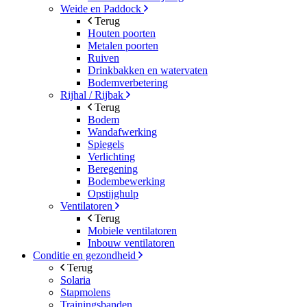
Weide en Paddock
Terug
Houten poorten
Metalen poorten
Ruiven
Drinkbakken en watervaten
Bodemverbetering
Rijhal / Rijbak
Terug
Bodem
Wandafwerking
Spiegels
Verlichting
Beregening
Bodembewerking
Opstijghulp
Ventilatoren
Terug
Mobiele ventilatoren
Inbouw ventilatoren
Conditie en gezondheid
Terug
Solaria
Stapmolens
Trainingsbanden