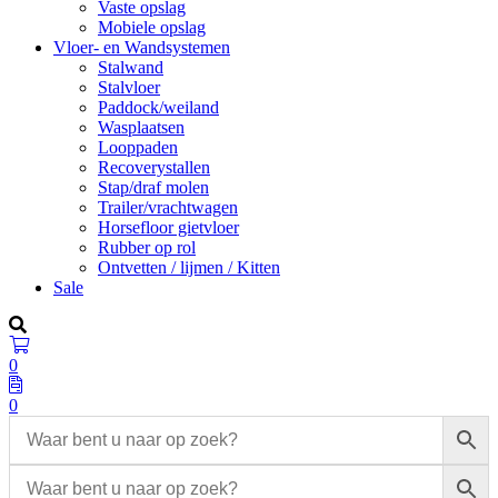
Vaste opslag
Mobiele opslag
Vloer- en Wandsystemen
Stalwand
Stalvloer
Paddock/weiland
Wasplaatsen
Looppaden
Recoverystallen
Stap/draf molen
Trailer/vrachtwagen
Horsefloor gietvloer
Rubber op rol
Ontvetten / lijmen / Kitten
Sale
0
0