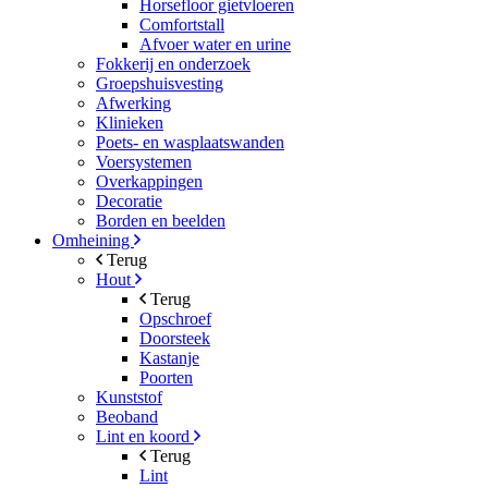
Horsefloor gietvloeren
Comfortstall
Afvoer water en urine
Fokkerij en onderzoek
Groepshuisvesting
Afwerking
Klinieken
Poets- en wasplaatswanden
Voersystemen
Overkappingen
Decoratie
Borden en beelden
Omheining
Terug
Hout
Terug
Opschroef
Doorsteek
Kastanje
Poorten
Kunststof
Beoband
Lint en koord
Terug
Lint