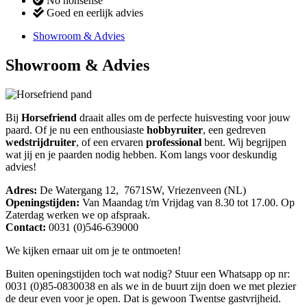
No nonsense
Goed en eerlijk advies
Showroom & Advies
Showroom & Advies
Bij
Horsefriend
draait alles om de perfecte huisvesting voor jouw
paard. Of je nu een enthousiaste
hobbyruiter
, een gedreven
wedstrijdruiter
, of een ervaren
professional
bent. Wij begrijpen
wat jij en je paarden nodig hebben. Kom langs voor deskundig
advies!
Adres:
De Watergang 12, 7671SW, Vriezenveen (NL)
Openingstijden:
Van Maandag t/m Vrijdag van 8.30 tot 17.00. Op
Zaterdag werken we op afspraak.
Contact:
0031 (0)546-639000
We kijken ernaar uit om je te ontmoeten!
Buiten openingstijden toch wat nodig? Stuur een Whatsapp op nr:
0031 (0)85-0830038 en als we in de buurt zijn doen we met plezier
de deur even voor je open. Dat is gewoon Twentse gastvrijheid.