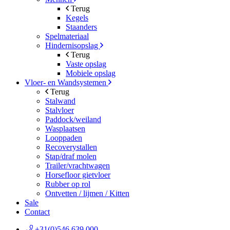
Terug
Kegels
Staanders
Spelmateriaal
Hindernisopslag
Terug
Vaste opslag
Mobiele opslag
Vloer- en Wandsystemen
Terug
Stalwand
Stalvloer
Paddock/weiland
Wasplaatsen
Looppaden
Recoverystallen
Stap/draf molen
Trailer/vrachtwagen
Horsefloor gietvloer
Rubber op rol
Ontvetten / lijmen / Kitten
Sale
Contact
+31(0)546 639 000