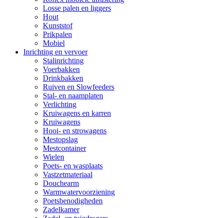
Losse palen en liggers
Hout
Kunststof
Prikpalen
Mobiel
Inrichting en vervoer
Stalinrichting
Voerbakken
Drinkbakken
Ruiven en Slowfeeders
Stal- en naamplaten
Verlichting
Kruiwagens en karren
Kruiwagens
Hooi- en strowagens
Mestopslag
Mestcontainer
Wielen
Poets- en wasplaats
Vastzetmateriaal
Douchearm
Warmwatervoorziening
Poetsbenodigheden
Zadelkamer