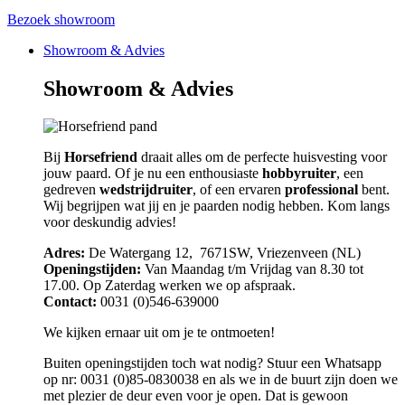
Bezoek showroom
Showroom & Advies
Showroom & Advies
Bij
Horsefriend
draait alles om de perfecte huisvesting voor
jouw paard. Of je nu een enthousiaste
hobbyruiter
, een
gedreven
wedstrijdruiter
, of een ervaren
professional
bent.
Wij begrijpen wat jij en je paarden nodig hebben. Kom langs
voor deskundig advies!
Adres:
De Watergang 12, 7671SW, Vriezenveen (NL)
Openingstijden:
Van Maandag t/m Vrijdag van 8.30 tot
17.00. Op Zaterdag werken we op afspraak.
Contact:
0031 (0)546-639000
We kijken ernaar uit om je te ontmoeten!
Buiten openingstijden toch wat nodig? Stuur een Whatsapp
op nr: 0031 (0)85-0830038 en als we in de buurt zijn doen we
met plezier de deur even voor je open. Dat is gewoon