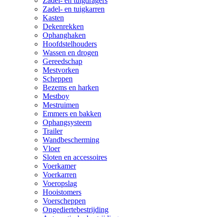
Zadel- en tuigdragers
Zadel- en tuigkarren
Kasten
Dekenrekken
Ophanghaken
Hoofdstelhouders
Wassen en drogen
Gereedschap
Mestvorken
Scheppen
Bezems en harken
Mestboy
Mestruimen
Emmers en bakken
Ophangsysteem
Trailer
Wandbescherming
Vloer
Sloten en accessoires
Voerkamer
Voerkarren
Voeropslag
Hooistomers
Voerscheppen
Ongediertebestrijding