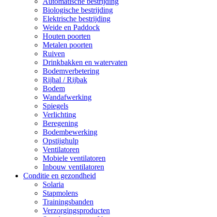
Automatische bestrijding
Biologische bestrijding
Elektrische bestrijding
Weide en Paddock
Houten poorten
Metalen poorten
Ruiven
Drinkbakken en watervaten
Bodemverbetering
Rijhal / Rijbak
Bodem
Wandafwerking
Spiegels
Verlichting
Beregening
Bodembewerking
Opstijghulp
Ventilatoren
Mobiele ventilatoren
Inbouw ventilatoren
Conditie en gezondheid
Solaria
Stapmolens
Trainingsbanden
Verzorgingsproducten