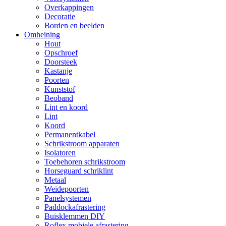
Overkappingen
Decoratie
Borden en beelden
Omheining
Hout
Opschroef
Doorsteek
Kastanje
Poorten
Kunststof
Beoband
Lint en koord
Lint
Koord
Permanentkabel
Schrikstroom apparaten
Isolatoren
Toebehoren schrikstroom
Horseguard schriklint
Metaal
Weidepoorten
Panelsystemen
Paddockafrastering
Buisklemmen DIY
Roflex mobiele afrastering