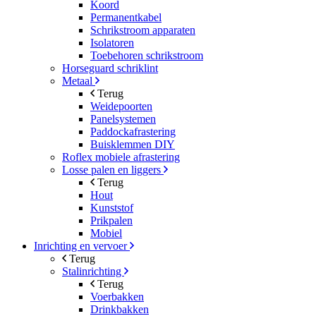
Koord
Permanentkabel
Schrikstroom apparaten
Isolatoren
Toebehoren schrikstroom
Horseguard schriklint
Metaal
Terug
Weidepoorten
Panelsystemen
Paddockafrastering
Buisklemmen DIY
Roflex mobiele afrastering
Losse palen en liggers
Terug
Hout
Kunststof
Prikpalen
Mobiel
Inrichting en vervoer
Terug
Stalinrichting
Terug
Voerbakken
Drinkbakken