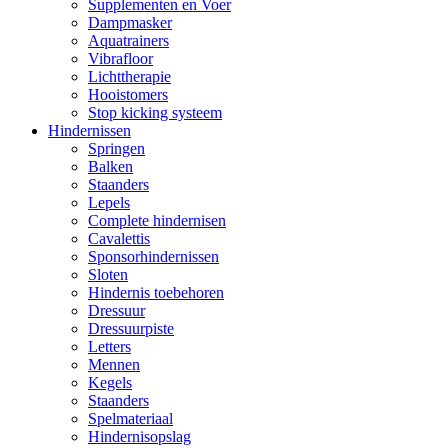
Supplementen en Voer
Dampmasker
Aquatrainers
Vibrafloor
Lichttherapie
Hooistomers
Stop kicking systeem
Hindernissen
Springen
Balken
Staanders
Lepels
Complete hindernisen
Cavalettis
Sponsorhindernissen
Sloten
Hindernis toebehoren
Dressuur
Dressuurpiste
Letters
Mennen
Kegels
Staanders
Spelmateriaal
Hindernisopslag