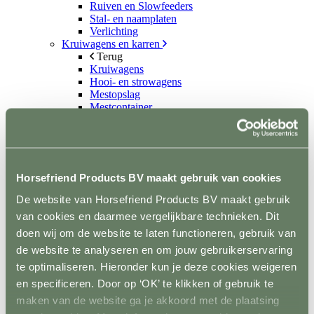
Ruiven en Slowfeeders
Stal- en naamplaten
Verlichting
Kruiwagens en karren
Terug
Kruiwagens
Hooi- en strowagens
Mestopslag
Mestcontainer
Wielen
Poets- en wasplaats
Terug
Vastzetmateriaal
Douchearm
Horsefriend Products BV maakt gebruik van cookies
Warmwatervoorziening
Poetsbenodigheden
De website van Horsefriend Products BV maakt gebruik
Zadelkamer
van cookies en daarmee vergelijkbare technieken. Dit
Terug
doen wij om de website te laten functioneren, gebruik van
Zadel- en tuigdragers
Zadel- en tuigkarren
de website te analyseren en om jouw gebruikerservaring
Kasten
te optimaliseren. Hieronder kun je deze cookies weigeren
Dekenrekken
en specificeren. Door op ‘OK’ te klikken of gebruik te
Ophanghaken
Hoofdstelhouders
maken van de website ga je akkoord met de plaatsing
Wassen en drogen