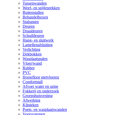
Tussenwanden
Weef- en spijlenrekken
Buitenstallen
Behandelboxen
Stalramen
Deuren
Draaideuren
Schuifdeuren
Hang- en sluitwerk
Lamellenafsluiting
Verlichting
Dekbokken
Wasplaatspalen
Vloer/wand
Rubber
PVC
Horsefloor gietvloeren
Comfortstall
Afvoer water en urine
Fokkerij en onderzoek
Groepshuisvesting
Afwerking
Klinieken
Poets- en wasplaatswanden
Voersystemen