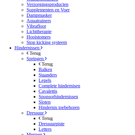
Verzorgingsproducten
Supplementen en Voer
Dampmasker
Aquatrainers
Vibrafloor
Lichttherapie
Hooistomers
Stop kicking systeem
Hindernissen
Terug
Springen
Terug
Balken
Staanders
Lepels
Complete hindernisen
Cavalettis
Sponsorhindernissen
Sloten
Hindernis toebehoren
Dressuur
Terug
Dressuurpiste
Letters
Mennen