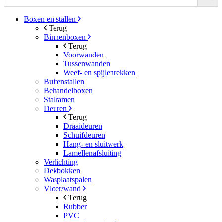
Boxen en stallen
Terug
Binnenboxen
Terug
Voorwanden
Tussenwanden
Weef- en spijlenrekken
Buitenstallen
Behandelboxen
Stalramen
Deuren
Terug
Draaideuren
Schuifdeuren
Hang- en sluitwerk
Lamellenafsluiting
Verlichting
Dekbokken
Wasplaatspalen
Vloer/wand
Terug
Rubber
PVC