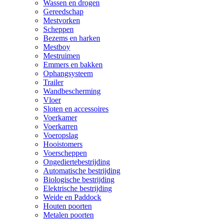
Wassen en drogen
Gereedschap
Mestvorken
Scheppen
Bezems en harken
Mestboy
Mestruimen
Emmers en bakken
Ophangsysteem
Trailer
Wandbescherming
Vloer
Sloten en accessoires
Voerkamer
Voerkarren
Voeropslag
Hooistomers
Voerscheppen
Ongediertebestrijding
Automatische bestrijding
Biologische bestrijding
Elektrische bestrijding
Weide en Paddock
Houten poorten
Metalen poorten