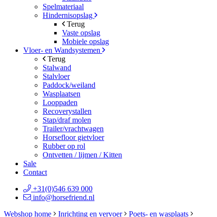
Spelmateriaal
Hindernisopslag
Terug
Vaste opslag
Mobiele opslag
Vloer- en Wandsystemen
Terug
Stalwand
Stalvloer
Paddock/weiland
Wasplaatsen
Looppaden
Recoverystallen
Stap/draf molen
Trailer/vrachtwagen
Horsefloor gietvloer
Rubber op rol
Ontvetten / lijmen / Kitten
Sale
Contact
+31(0)546 639 000
info@horsefriend.nl
Webshop home
Inrichting en vervoer
Poets- en wasplaats