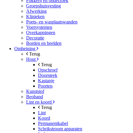
Fokkerij en onderzoek
Groepshuisvesting
Afwerking
Klinieken
Poets- en wasplaatswanden
Voersystemen
Overkappingen
Decoratie
Borden en beelden
Omheining
Terug
Hout
Terug
Opschroef
Doorsteek
Kastanje
Poorten
Kunststof
Beoband
Lint en koord
Terug
Lint
Koord
Permanentkabel
Schrikstroom apparaten