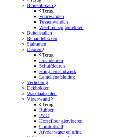
Binnenboxen
Terug
Voorwanden
Tussenwanden
Weef- en spijlenrekken
Buitenstallen
Behandelboxen
Stalramen
Deuren
Terug
Draaideuren
Schuifdeuren
Hang- en sluitwerk
Lamellenafsluiting
Verlichting
Dekbokken
Wasplaatspalen
Vloer/wand
Terug
Rubber
PVC
Horsefloor gietvloeren
Comfortstall
Afvoer water en urine