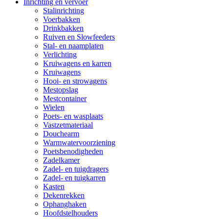
Inrichting en vervoer
Stalinrichting
Voerbakken
Drinkbakken
Ruiven en Slowfeeders
Stal- en naamplaten
Verlichting
Kruiwagens en karren
Kruiwagens
Hooi- en strowagens
Mestopslag
Mestcontainer
Wielen
Poets- en wasplaats
Vastzetmateriaal
Douchearm
Warmwatervoorziening
Poetsbenodigheden
Zadelkamer
Zadel- en tuigdragers
Zadel- en tuigkarren
Kasten
Dekenrekken
Ophanghaken
Hoofdstelhouders