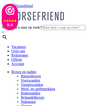
9,4
Waar bent u naar op zoek?
×
Vacatures
Over ons
Referenties
Offerte
Account
Boxen en stallen
Binnenboxen
Voorwanden
Tussenwanden
Weef- en spijlenrekken
Buitenstallen
Behandelboxen
Stalramen
Deuren