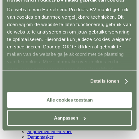
Metalen poorten
Ruiven
De website van Horsefriend Products BV maakt gebruik
Drinkbakken en watervaten
van cookies en daarmee vergelijkbare technieken. Dit
Bodemverbetering
doen wij om de website te laten functioneren, gebruik van
Rijhal / Rijbak
Terug
de website te analyseren en om jouw gebruikerservaring
Bodem
te optimaliseren. Hieronder kun je deze cookies weigeren
Wandafwerking
en specificeren. Door op ‘OK’ te klikken of gebruik te
Spiegels
Verlichting
maken van de website ga je akkoord met de plaatsing
Beregening
van de cookies. Meer informatie over cookies en het
Bodembewerking
gebruik van persoonsgegevens door Horsefriend
Opstijghulp
Ventilatoren
Products BV vind je
hier
.
Details tonen
Terug
Mobiele ventilatoren
Inbouw ventilatoren
Conditie en gezondheid
Alle cookies toestaan
Terug
Solaria
Stapmolens
Aanpassen
Trainingsbanden
Verzorgingsproducten
Supplementen en Voer
Dampmasker