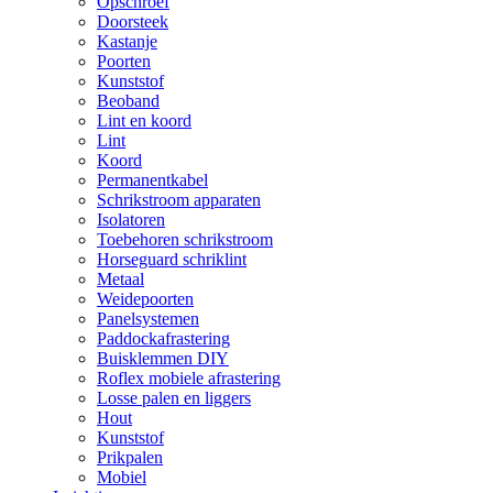
Opschroef
Doorsteek
Kastanje
Poorten
Kunststof
Beoband
Lint en koord
Lint
Koord
Permanentkabel
Schrikstroom apparaten
Isolatoren
Toebehoren schrikstroom
Horseguard schriklint
Metaal
Weidepoorten
Panelsystemen
Paddockafrastering
Buisklemmen DIY
Roflex mobiele afrastering
Losse palen en liggers
Hout
Kunststof
Prikpalen
Mobiel