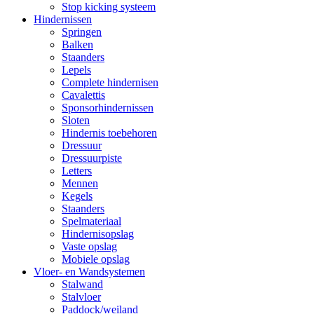
Stop kicking systeem
Hindernissen
Springen
Balken
Staanders
Lepels
Complete hindernisen
Cavalettis
Sponsorhindernissen
Sloten
Hindernis toebehoren
Dressuur
Dressuurpiste
Letters
Mennen
Kegels
Staanders
Spelmateriaal
Hindernisopslag
Vaste opslag
Mobiele opslag
Vloer- en Wandsystemen
Stalwand
Stalvloer
Paddock/weiland