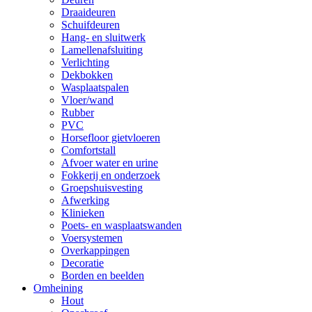
Draaideuren
Schuifdeuren
Hang- en sluitwerk
Lamellenafsluiting
Verlichting
Dekbokken
Wasplaatspalen
Vloer/wand
Rubber
PVC
Horsefloor gietvloeren
Comfortstall
Afvoer water en urine
Fokkerij en onderzoek
Groepshuisvesting
Afwerking
Klinieken
Poets- en wasplaatswanden
Voersystemen
Overkappingen
Decoratie
Borden en beelden
Omheining
Hout