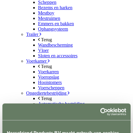
Scheppen
Bezems en harken
Mestboy
Mestruimen
Emmers en bakken
Ophangsysteem
Trailer
Terug
Wandbescherming
Vloer
Sloten en accessoires
Voerkamer
Terug
Voerkarren
Voeropslag
Hooistomers
Voerscheppen
Ongediertebestrijding
Terug
Automatische bestrijding
Biologische bestrijding
Elektrische bestrijding
Weide en Paddock
Terug
Houten poorten
Horsefriend Products BV maakt gebruik van cookies