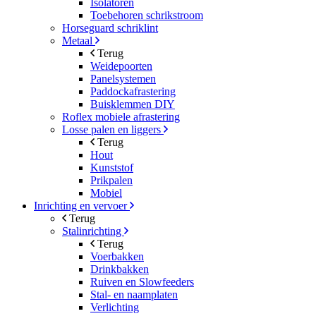
Isolatoren
Toebehoren schrikstroom
Horseguard schriklint
Metaal
Terug
Weidepoorten
Panelsystemen
Paddockafrastering
Buisklemmen DIY
Roflex mobiele afrastering
Losse palen en liggers
Terug
Hout
Kunststof
Prikpalen
Mobiel
Inrichting en vervoer
Terug
Stalinrichting
Terug
Voerbakken
Drinkbakken
Ruiven en Slowfeeders
Stal- en naamplaten
Verlichting