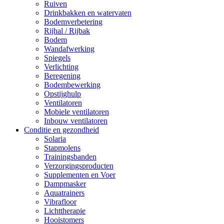
Ruiven
Drinkbakken en watervaten
Bodemverbetering
Rijhal / Rijbak
Bodem
Wandafwerking
Spiegels
Verlichting
Beregening
Bodembewerking
Opstijghulp
Ventilatoren
Mobiele ventilatoren
Inbouw ventilatoren
Conditie en gezondheid
Solaria
Stapmolens
Trainingsbanden
Verzorgingsproducten
Supplementen en Voer
Dampmasker
Aquatrainers
Vibrafloor
Lichttherapie
Hooistomers