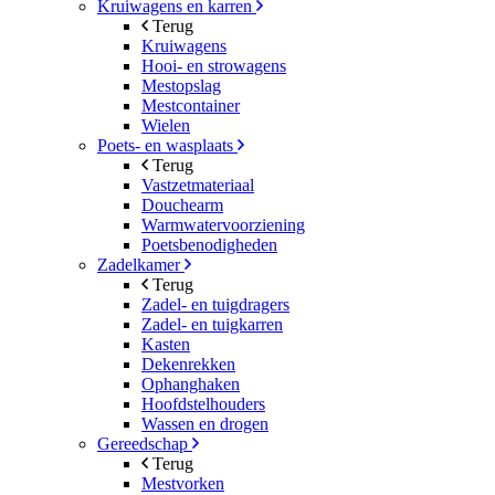
Kruiwagens en karren
Terug
Kruiwagens
Hooi- en strowagens
Mestopslag
Mestcontainer
Wielen
Poets- en wasplaats
Terug
Vastzetmateriaal
Douchearm
Warmwatervoorziening
Poetsbenodigheden
Zadelkamer
Terug
Zadel- en tuigdragers
Zadel- en tuigkarren
Kasten
Dekenrekken
Ophanghaken
Hoofdstelhouders
Wassen en drogen
Gereedschap
Terug
Mestvorken