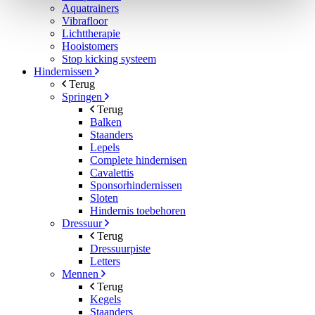
Aquatrainers
Vibrafloor
Lichttherapie
Hooistomers
Stop kicking systeem
Hindernissen
Terug
Springen
Terug
Balken
Staanders
Lepels
Complete hindernisen
Cavalettis
Sponsorhindernissen
Sloten
Hindernis toebehoren
Dressuur
Terug
Dressuurpiste
Letters
Mennen
Terug
Kegels
Staanders