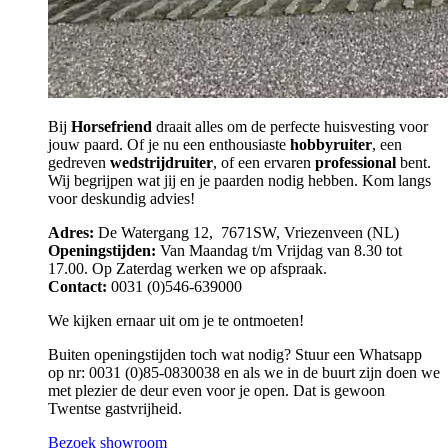
Bij
Horsefriend
draait alles om de perfecte huisvesting voor
jouw paard. Of je nu een enthousiaste
hobbyruiter
, een
gedreven
wedstrijdruiter
, of een ervaren
professional
bent.
Wij begrijpen wat jij en je paarden nodig hebben. Kom langs
voor deskundig advies!
Adres:
De Watergang 12, 7671SW, Vriezenveen (NL)
Openingstijden:
Van Maandag t/m Vrijdag van 8.30 tot
17.00. Op Zaterdag werken we op afspraak.
Contact:
0031 (0)546-639000
We kijken ernaar uit om je te ontmoeten!
Buiten openingstijden toch wat nodig? Stuur een Whatsapp
op nr: 0031 (0)85-0830038 en als we in de buurt zijn doen we
met plezier de deur even voor je open. Dat is gewoon
Twentse gastvrijheid.
Bezoek showroom