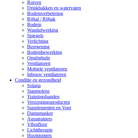
Ruiven
Drinkbakken en watervaten
Bodemverbetering
Rijhal / Rijbak
Bodem
Wandafwerking
Spiegels
Verlichting
Beregening
Bodembewerking
Opstijghulp
Ventilatoren
Mobiele ventilatoren
Inbouw ventilatoren
Conditie en gezondheid
Solaria
Stapmolens
Trainingsbanden
Verzorgingsproducten
Supplementen en Voer
Dampmasker
Aquatrainers
Vibrafloor
Lichttherapie
Hooistomers