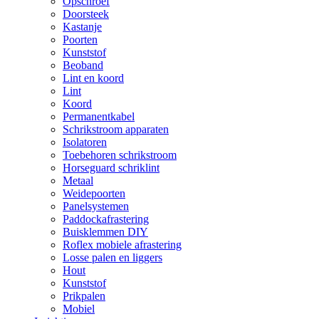
Opschroef
Doorsteek
Kastanje
Poorten
Kunststof
Beoband
Lint en koord
Lint
Koord
Permanentkabel
Schrikstroom apparaten
Isolatoren
Toebehoren schrikstroom
Horseguard schriklint
Metaal
Weidepoorten
Panelsystemen
Paddockafrastering
Buisklemmen DIY
Roflex mobiele afrastering
Losse palen en liggers
Hout
Kunststof
Prikpalen
Mobiel