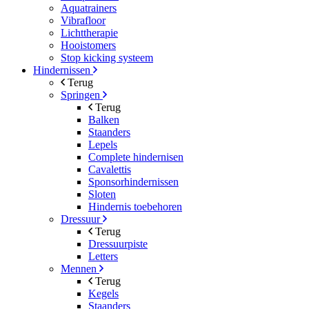
Aquatrainers
Vibrafloor
Lichttherapie
Hooistomers
Stop kicking systeem
Hindernissen
Terug
Springen
Terug
Balken
Staanders
Lepels
Complete hindernisen
Cavalettis
Sponsorhindernissen
Sloten
Hindernis toebehoren
Dressuur
Terug
Dressuurpiste
Letters
Mennen
Terug
Kegels
Staanders