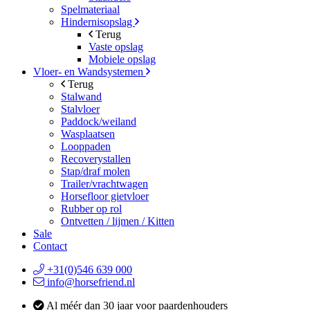
Spelmateriaal
Hindernisopslag
Terug
Vaste opslag
Mobiele opslag
Vloer- en Wandsystemen
Terug
Stalwand
Stalvloer
Paddock/weiland
Wasplaatsen
Looppaden
Recoverystallen
Stap/draf molen
Trailer/vrachtwagen
Horsefloor gietvloer
Rubber op rol
Ontvetten / lijmen / Kitten
Sale
Contact
+31(0)546 639 000
info@horsefriend.nl
Al méér dan 30 jaar voor paardenhouders