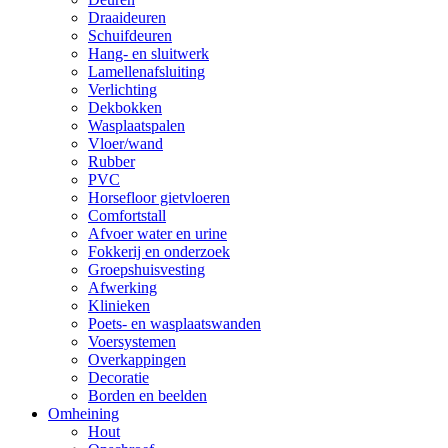
Draaideuren
Schuifdeuren
Hang- en sluitwerk
Lamellenafsluiting
Verlichting
Dekbokken
Wasplaatspalen
Vloer/wand
Rubber
PVC
Horsefloor gietvloeren
Comfortstall
Afvoer water en urine
Fokkerij en onderzoek
Groepshuisvesting
Afwerking
Klinieken
Poets- en wasplaatswanden
Voersystemen
Overkappingen
Decoratie
Borden en beelden
Omheining
Hout