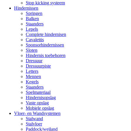
Stop kicking systeem
Hindernissen
Springen
Balken
Staanders
Lepels
Complete hindernisen
Cavalettis
Sponsorhindernissen
Sloten
Hindernis toebehoren
Dressuur
Dressuurpiste
Letters
Mennen
Kegels
Staanders
Spelmateriaal
Hindernisopslag
Vaste opslag
Mobiele opslag
Vloer- en Wandsystemen
Stalwand
Stalvloer
Paddock/weiland