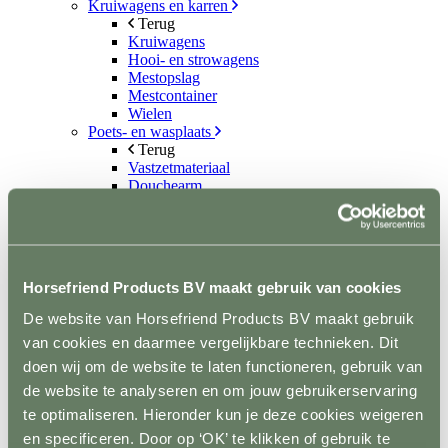
Kruiwagens en karren
Terug
Kruiwagens
Hooi- en strowagens
Mestopslag
Mestcontainer
Wielen
Poets- en wasplaats
Terug
Vastzetmateriaal
Douchearm
Warmwatervoorziening
Poetsbenodigheden
Zadelkamer
Terug
Zadel- en tuigdragers
Horsefriend Products BV maakt gebruik van cookies
Zadel- en tuigkarren
Kasten
De website van Horsefriend Products BV maakt gebruik
Dekenrekken
van cookies en daarmee vergelijkbare technieken. Dit
Ophanghaken
Hoofdstelhouders
doen wij om de website te laten functioneren, gebruik van
Wassen en drogen
de website te analyseren en om jouw gebruikerservaring
Gereedschap
te optimaliseren. Hieronder kun je deze cookies weigeren
Terug
Mestvorken
en specificeren. Door op ‘OK’ te klikken of gebruik te