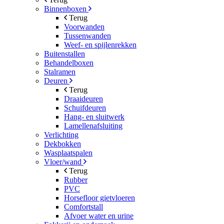
Binnenboxen
Terug
Voorwanden
Tussenwanden
Weef- en spijlenrekken
Buitenstallen
Behandelboxen
Stalramen
Deuren
Terug
Draaideuren
Schuifdeuren
Hang- en sluitwerk
Lamellenafsluiting
Verlichting
Dekbokken
Wasplaatspalen
Vloer/wand
Terug
Rubber
PVC
Horsefloor gietvloeren
Comfortstall
Afvoer water en urine