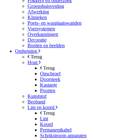
Fokkerij en onderzoek
Groepshuisvesting
Afwerking
Klinieken
Poets- en wasplaatswanden
Voersystemen
Overkappingen
Decoratie
Borden en beelden
Omheining
Terug
Hout
Terug
Opschroef
Doorsteek
Kastanje
Poorten
Kunststof
Beoband
Lint en koord
Terug
Lint
Koord
Permanentkabel
Schrikstroom apparaten