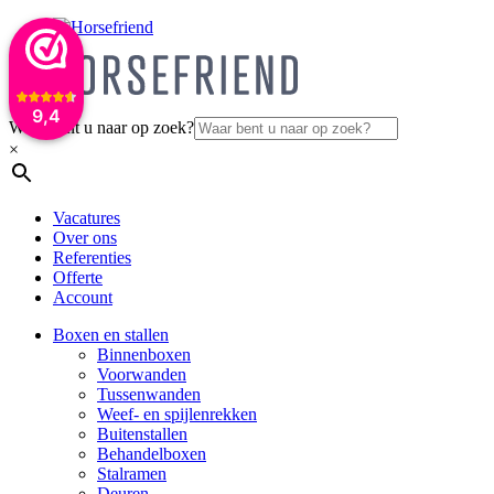
9,4
Waar bent u naar op zoek?
×
Vacatures
Over ons
Referenties
Offerte
Account
Boxen en stallen
Binnenboxen
Voorwanden
Tussenwanden
Weef- en spijlenrekken
Buitenstallen
Behandelboxen
Stalramen
Deuren