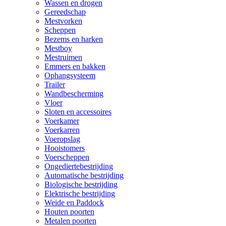
Wassen en drogen
Gereedschap
Mestvorken
Scheppen
Bezems en harken
Mestboy
Mestruimen
Emmers en bakken
Ophangsysteem
Trailer
Wandbescherming
Vloer
Sloten en accessoires
Voerkamer
Voerkarren
Voeropslag
Hooistomers
Voerscheppen
Ongediertebestrijding
Automatische bestrijding
Biologische bestrijding
Elektrische bestrijding
Weide en Paddock
Houten poorten
Metalen poorten