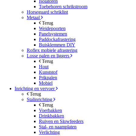
Isolatoren
Toebehoren schrikstroom
Horseguard schriklint
Metaal
Terug
Weidepoorten
Panelsystemen
Paddockafrastering
Buisklemmen DIY
Roflex mobiele afrastering
Losse palen en liggers
Terug
Hout
Kunststof
Prikpalen
Mobiel
Inrichting en vervoer
Terug
Stalinrichting
Terug
Voerbakken
Drinkbakken
Ruiven en Slowfeeders
Stal- en naamplaten
Verlichting