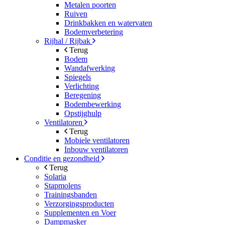
Metalen poorten
Ruiven
Drinkbakken en watervaten
Bodemverbetering
Rijhal / Rijbak
Terug
Bodem
Wandafwerking
Spiegels
Verlichting
Beregening
Bodembewerking
Opstijghulp
Ventilatoren
Terug
Mobiele ventilatoren
Inbouw ventilatoren
Conditie en gezondheid
Terug
Solaria
Stapmolens
Trainingsbanden
Verzorgingsproducten
Supplementen en Voer
Dampmasker