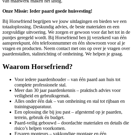
van maatwerk maken het lastig.
Onze Missie: Ieder paard goede huisvesting!
Bij Horsefriend begrijpen we jouw uitdagingen en bieden we een
totaaloplossing. Deskundig advies, de beste materialen en een
zorgvuldige uitvoering. We zorgen er gewoon voor dat het tot in de
puntjes geregeld wordt. Bij Horsefriend ben jij verzekerd van één
aanspreekpunt, één telefoonnummer en één showroom voor al je
vragen en producten. Neem contact met ons op over je vragen over
paardenstallen, stalinrichting of omheining. We helpen je graag.
Waarom Horsefriend?
Voor iedere paardenhouder – van één paard aan huis tot
complete professionele stal.
Meer dan 30 jaar paardenkennis – praktisch advies voor
veiligheid en gebruiksgemak.
Alles onder één dak – van omheining en stal tot rijbaan en
trainingsapparatuur.
Een oplossing die bij jou past – afgestemd op je paarden,
terrein, gebruik én budget.
Paard-veilig gebouwd – doordachte materialen en details die
risico’s helpen voorkomen.
Ervaren monteurs – vakkundige montage en één